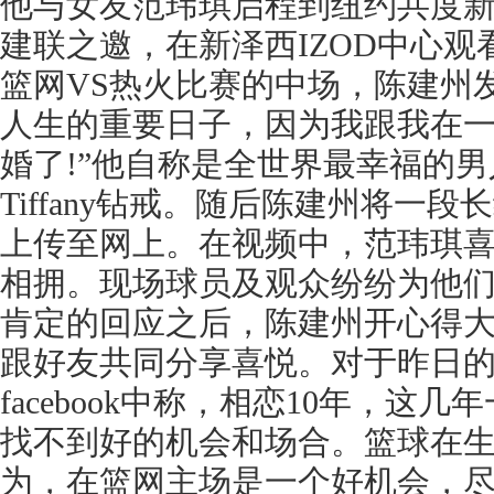
他与女友范玮琪启程到纽约共度
建联之邀，在新泽西IZOD中心观
篮网VS热火比赛的中场，陈建州
人生的重要日子，因为我跟我在
婚了!”他自称是全世界最幸福的
Tiffany钻戒。随后陈建州将一
上传至网上。在视频中，范玮琪
相拥。现场球员及观众纷纷为他
肯定的回应之后，陈建州开心得
跟好友共同分享喜悦。对于昨日
facebook中称，相恋10年，这
找不到好的机会和场合。篮球在
为，在篮网主场是一个好机会，