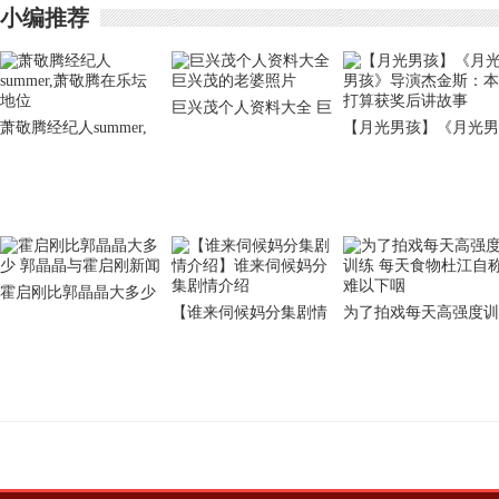
小编推荐
巨兴茂个人资料大全 巨
萧敬腾经纪人summer,
【月光男孩】《月光男
兴茂的老婆照片
萧敬腾在乐坛地位
孩》导演杰金斯：本打
算获奖后讲故事
霍启刚比郭晶晶大多少
【谁来伺候妈分集剧情
为了拍戏每天高强度训
郭晶晶与霍启刚新闻
介绍】谁来伺候妈分集
练 每天食物杜江自称
剧情介绍
以下咽