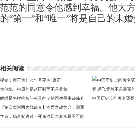
范范的同意令他感到幸福。他大
的“第一”和“唯一”将是自己的未
相关阅读
揭秘：雍正为什么年号要叫“雍正”
为何统一中原的是赵匡毅而不是柴荣
解缙是怎样机智斗权贵的？解缙生平事迹简介
中国历史上的著名冤案
【第四次河西之战简介】河西之战简介：魏军
岳飞竟然不是最冤的
先败后胜未丢寸土
学者：杨贵妃逃过一死东渡日本其实是不可能
的