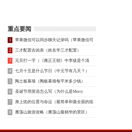
长的中华传统文化简述
重点要闻
1
苹果微信可以同步聊天记录吗（苹果微信可
以同步）
2
三才配置吉凶表（姓名学三才配置）
3
元旦打一字（《雍正王朝》中李绂是个清
官）
4
七月十五是什么节日（中元节有几天？）
5
陶土板幕墙（陶板幕墙每平米多少钱）
6
圣诞节用英语怎么写（为什么是Merry
Christma）
7
身上痣的位置与命运（最简单和最全面的痣
相解析）
8
雁荡山旅游攻略（雁荡山最精华的景区）