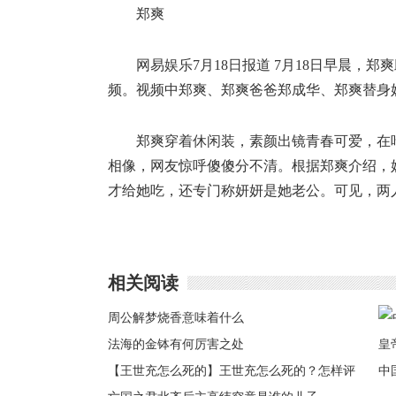
郑爽
网易娱乐7月18日报道 7月18日早晨
频。视频中郑爽、郑爽爸爸郑成华、郑爽替身
郑爽穿着休闲装，素颜出镜青春可爱，在
相像，网友惊呼傻傻分不清。根据郑爽介绍，
才给她吃，还专门称妍妍是她老公。可见，两
相关阅读
周公解梦烧香意味着什么
法海的金钵有何厉害之处
【王世充怎么死的】王世充怎么死的？怎样评
中