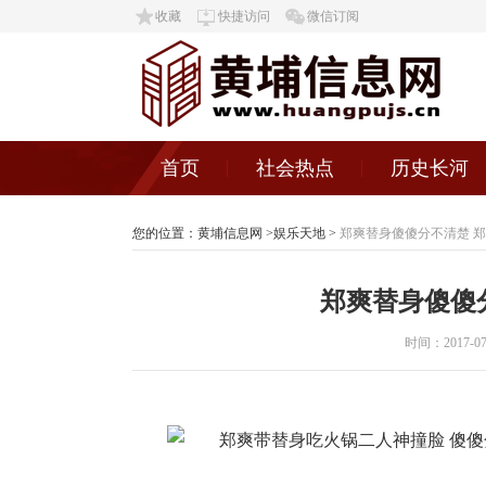
收藏
快捷访问
微信订阅
首页
社会热点
历史长河
您的位置：
黄埔信息网
>
娱乐天地
>
郑爽替身傻傻分不清楚 
郑爽替身傻傻
时间：2017-07-1