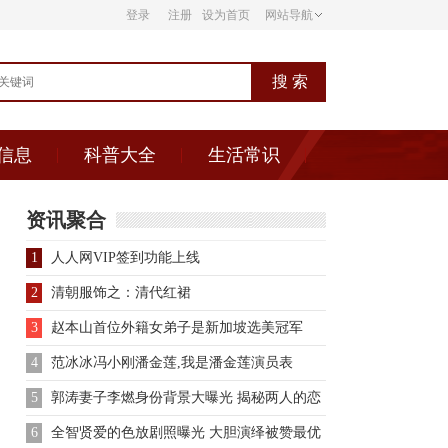
登录
注册
设为首页
网站导航
信息
科普大全
生活常识
资讯聚合
1
人人网VIP签到功能上线
2
清朝服饰之：清代红裙
3
赵本山首位外籍女弟子是新加坡选美冠军
4
范冰冰冯小刚潘金莲,我是潘金莲演员表
5
郭涛妻子李燃身份背景大曝光 揭秘两人的恋
爱历程
6
全智贤爱的色放剧照曝光 大胆演绎被赞最优