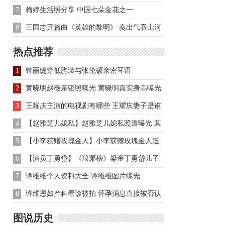
秀电影
7
梅婷生活照分享 中国七朵金花之一
8
三国志开篇曲《英雄的黎明》 奏出气吞山河
的气势
热点推荐
1
钟丽缇穿低胸装与张伦硕亲密耳语
2
黄晓明赵薇亲密照曝光 黄晓明真实身高曝光
3
王耀庆主演的电视剧有哪些 王耀庆妻子是谁
4
【赵雅芝儿媳私】赵雅芝儿媳私照遭曝光 其
美貌不输刘亦菲
5
【小李获赠玫瑰金人】小李获赠玫瑰金人遭
调侃 中国网友怎么说
6
【演员丁勇岱】《琅琊榜》梁帝丁勇岱儿子
近照曝光 丁宁帅气图片
7
谭维维个人资料大全 谭维维图片曝光
8
许维恩妇产科看诊被拍 怀孕消息直接被否认
图说历史