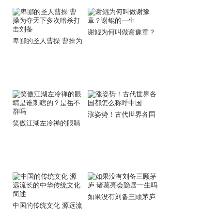
谢鲲为何叫做谢豫章？
卑鄙的圣人曹操 曹操为
谢鲲的一生
夺天下多次暗杀打击刘
备
涨姿势！古代世界各国
笑傲江湖左冷禅的眼睛
都怎么称呼中国
是谁刺瞎的？是岳不群
吗
如果没有刘备三顾茅庐
中国的传统文化 源远流
诸葛亮会隐居一生吗