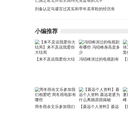
价王世充
亡国之君北齐后主高纬究竟是谁的儿子
帝
刘备认定马谡言过其实和早年卖草鞋的经历有
关
小编推荐
【来不及说我爱你大结
冯绍峰演过的电视剧有
【
局】来不及说我爱你大
哪些 冯绍峰身高是多少
音
结局
两
周冬雨余文乐参加我们
【聂远个人资料】聂远
【
相爱吧 周冬雨电影有哪
个人资料 聂远老婆为什
斯
些
么离婚原因揭秘
被