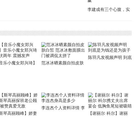
武则天出轨了吗
人物
李建成有三个心腹，实
力不输秦琼徐茂公，若
在长安李世民未必能赢
陈羽凡发视频声明 到底
音乐小魔女郑兴琦】
范冰冰晒素颜自拍皮肤
是为钱还是为孩子
乐小魔女郑兴琦蛰伏
白皙 范冰冰敷面膜出门
年 震撼发声
被调侃太拼了
李连杰个人资料详情 李
斯琴高丽顾峰】娇妻
【谢丽尔·科尔】谢丽
连杰身高是多少
琴高丽探班老公顾峰
尔·科尔携丈夫出席宴
赞真爱无敌
会 低胸鱼尾短裙吸睛