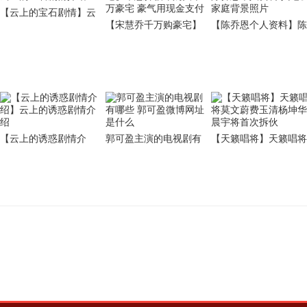
【云上的宝石剧情】云
【宋慧乔千万购豪宅】
【陈乔恩个人资料】陈
上的宝石剧情介绍
宋慧乔被曝购买千万豪
乔恩个人资料 其老公
宅 豪气用现金支付
庭背景照片
【云上的诱惑剧情介
郭可盈主演的电视剧有
【天籁唱将】天籁唱将
绍】云上的诱惑剧情介
哪些 郭可盈微博网址是
莫文蔚费玉清杨坤华晨
绍
什么
宇将首次拆伙