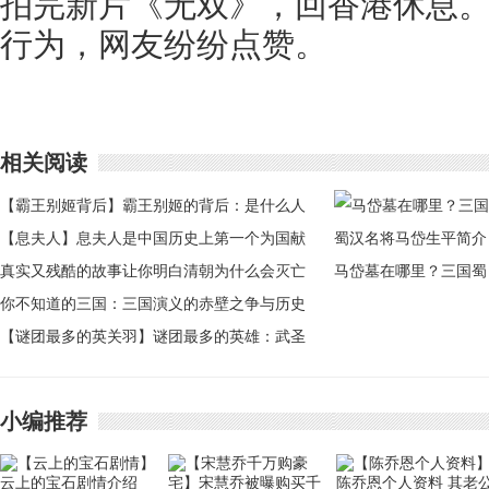
拍完新片《无双》，回香港休息
行为，网友纷纷点赞。
相关阅读
【霸王别姬背后】霸王别姬的背后：是什么人
在玩弄那些无耻阴谋
【息夫人】息夫人是中国历史上第一个为国献
身的美女
真实又残酷的故事让你明白清朝为什么会灭亡
马岱墓在哪里？三国蜀
你不知道的三国：三国演义的赤壁之争与历史
汉名将马岱生平简介
史实
【谜团最多的英关羽】谜团最多的英雄：武圣
关羽身上未解之谜
小编推荐