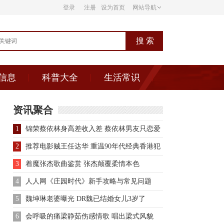
登录
注册
设为首页
网站导航
信息
科普大全
生活常识
资讯聚合
1
锦荣蔡依林身高差收入差 蔡依林男友只恋爱
2
推荐电影贼王任达华 重温90年代经典香港犯
罪电影
3
着魔张杰歌曲鉴赏 张杰颠覆柔情本色
4
人人网《庄园时代》新手攻略与常见问题
5
魏坤琳老婆曝光 DR魏已结婚女儿3岁了
6
会呼吸的痛梁静茹伤感情歌 唱出梁式风貌