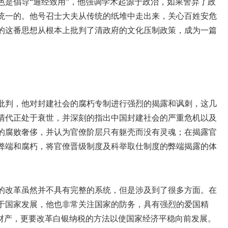
色是倡导“通经致用”，他强调学术起源于政治，如果舍弃了政
统一的。他号召士大夫从传统的纸堆中走出来，关心百姓安危
的这番思想从根本上批判了清政府的文化压制政策，成为一篇
批判，他对封建社会的腐朽专制进行强烈的揭露和讽刺，这几
清代正处于衰世，并深刻的指出中国封建社会的严重危机以及
的腐败奢侈，并认为官僚阶层只有躯壳而没有灵魂；在揭露官
弊端和腐朽，将官僚晋级制度及科举取仕制度的弊端揭露的体
的改革虽然并不具有完整的系统，但是涉及到了很多方面。在
于国家发展，他也非常关注国家的防务，具有强烈的爱国精
及财产，更要改革白银纳税的方法以使国家经济平稳向前发展。