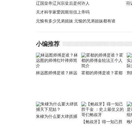
辽国皇帝辽兴宗皇后是何许人
苻
天才科学家爱因斯坦信上帝吗
英
元愉有多少兄弟姐妹 元愉的兄弟姐妹都有谁
小编推荐
林远图师傅是谁？林远
霍都的师傅是谁？霍都
荆
图的师傅红叶禅师简介
的师傅金轮法王个人简
燕
介
义
朱棣为什么要大肆抓捕
【鲍叔牙】得一知己胜
晚
天下尼姑？
千金 ：史上最仗义的哥
谁