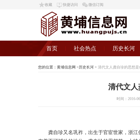
收藏
快捷访问
微信订阅
首页
社会热点
历史长河
您的位置：
黄埔信息网
>
历史长河
>
清代文人龚自珍的思想是
清代文人
时间：2016-06-0
龚自珍又名巩祚，出生于官宦世家，浙江