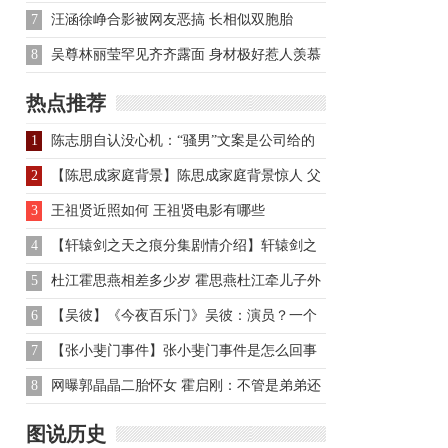
7
汪涵徐峥合影被网友恶搞 长相似双胞胎
8
吴尊林丽莹罕见齐齐露面 身材极好惹人羡慕
热点推荐
1
陈志朋自认没心机：“骚男”文案是公司给的
2
【陈思成家庭背景】陈思成家庭背景惊人 父
母背景不简单
3
王祖贤近照如何 王祖贤电影有哪些
4
【轩辕剑之天之痕分集剧情介绍】轩辕剑之
天之痕分集剧情介绍
5
杜江霍思燕相差多少岁 霍思燕杜江牵儿子外
出
6
【吴彼】《今夜百乐门》吴彼：演员？一个
自我欺骗的人
7
【张小斐门事件】张小斐门事件是怎么回事
始末真相
8
网曝郭晶晶二胎怀女 霍启刚：不管是弟弟还
是妹妹 我们都很感恩
图说历史