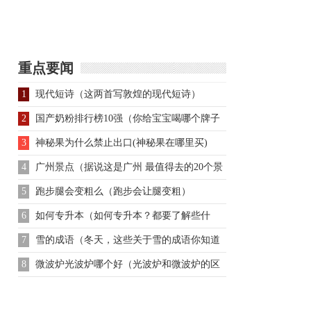
末农民起义的结果 明末
人？隋朝历史成也因
农民起义失败原因
他，败也因他
重点要闻
1
现代短诗（这两首写敦煌的现代短诗）
2
国产奶粉排行榜10强（你给宝宝喝哪个牌子
的奶粉）
3
神秘果为什么禁止出口(神秘果在哪里买)
4
广州景点（据说这是广州 最值得去的20个景
点）
5
跑步腿会变粗么（跑步会让腿变粗）
6
如何专升本（如何专升本？都要了解些什
么？）
7
雪的成语（冬天，这些关于雪的成语你知道
几个？）
8
微波炉光波炉哪个好（光波炉和微波炉的区
别）