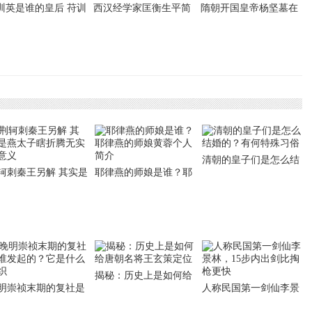
训英是谁的皇后 苻训
西汉经学家匡衡生平简
隋朝开国皇帝杨坚墓在
个人简介
介 匡衡是怎么死的
哪里
清朝的皇子们是怎么结
轲刺秦王另解 其实是
耶律燕的师娘是谁？耶
婚的？有何特殊习俗
太子瞎折腾无实际意
律燕的师娘黄蓉个人简
介
揭秘：历史上是如何给
明崇祯末期的复社是
人称民国第一剑仙李景
唐朝名将王玄策定位
发起的？它是什么组
林，15步内出剑比掏枪