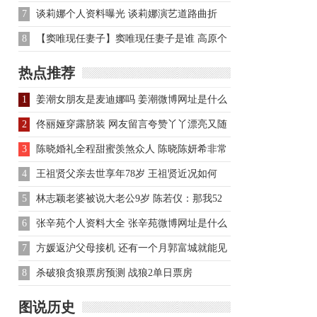
童话展
7
谈莉娜个人资料曝光 谈莉娜演艺道路曲折
8
【窦唯现任妻子】窦唯现任妻子是谁 高原个
人资料曝光
热点推荐
1
姜潮女朋友是麦迪娜吗 姜潮微博网址是什么
2
佟丽娅穿露脐装 网友留言夸赞丫丫漂亮又随
和马甲线超诱人
3
陈晓婚礼全程甜蜜羡煞众人 陈晓陈妍希非常
般配
4
王祖贤父亲去世享年78岁 王祖贤近况如何
5
林志颖老婆被说大老公9岁 陈若仪：那我52
岁了！
6
张辛苑个人资料大全 张辛苑微博网址是什么
7
方媛返沪父母接机 还有一个月郭富城就能见
到小baby了
8
杀破狼贪狼票房预测 战狼2单日票房
图说历史