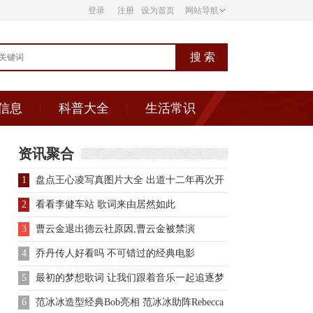
登录
注册
设为首页
网站导航
信息
科普大全
生活常识
资讯聚合
1
盘点王心凌写真图片大全 出道十二年再次开
演唱会
2
看看李健车站 歌词来由居然如此
3
曹云金退出德云社原因,曹云金被禁演
4
乔丹传人好看吗 不可错过的经典电影
5
最初的梦想歌词 让我们跟着音乐一起追逐梦
想
6
范冰冰造型经典Bob亮相 范冰冰助阵Rebecca