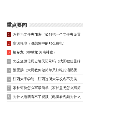
一生都有哪些功绩？后
语嫣表哥慕容复个人简
人是如何评价她的
介
重点要闻
1
怎样为文件夹加密（如何把一个文件夹设置
密码）
2
空调耗电（没想象中的那么费电）
3
柳希龙（柳希龙 河南神童）
4
怎么查微信历史聊天记录吗（找回微信删掉
的聊天记录）
5
溜肥肠（大厨教你做简单又好吃的溜肥肠）
6
江西大宇学院（江西这所大学改名不完美）
7
家长评价怎么写最简单（家长意见怎么写简
单）
8
为什么电脑看不了视频（电脑看视频为什么
看不了）