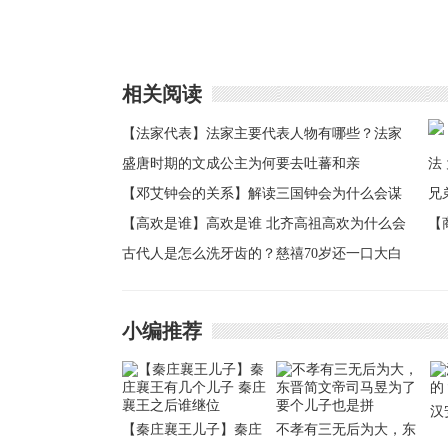
相关阅读
【法家代表】法家主要代表人物有哪些？法家
的思想主张
盛唐时期的文成公主为何要去吐蕃和亲
【邓艾钟会的关系】解读三国钟会为什么会谋
反 邓艾钟会的关系
【高欢是谁】高欢是谁 北齐高祖高欢为什么会
【
输给宇文泰
古代人是怎么洗牙齿的？慈禧70岁还一口大白
为
牙
弟
小编推荐
汉
【秦庄襄王儿子】秦庄
不孝有三无后为大，东
的