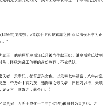
1456年)戊戌朔，○遣旗手卫官祭旗纛之神 命武清侯石亨为正
妃。”
为郕王，他的原配皇后汪氏只被当作郕王妃，继皇后杭氏被削
封号，降级为郕王侍妾的身份殉葬，不被承认。
唐氏者，景帝妃，都督唐兴女也。以景泰七年进宫，八年封皇
妃堕，帝乃命中官刘茂，选御厩之最良者，日控习以待。天顺
，妃无言，遂殉之，葬金山。】
皇贵妃，万氏于成化十二年(1476年)被册封为皇贵妃。之