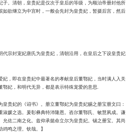
妃子。清朝，皇贵妃是仅次于皇后的等级，为顺治帝册封他所
嫔如欲继立为中宫时，一般会先封为皇贵妃，暂摄后宫，然后
明代宗封宠妃唐氏为皇贵妃，清朝沿用，在皇后之下设皇贵妃
爱妃，即在皇贵妃中最著名的孝献皇后董鄂妃，当时满人入关
董鄂妃，和明代无异，都是表示特殊宠爱的意思.
为皇贵妃的《诏书》。册立董鄂妃为皇贵妃赐之册宝册文曰：
重淑媛之选。爰彰彝典特沛隆恩。咨尔董鄂氏、敏慧夙成。谦
。允佐二南之化。兹仰承懿命立尔为皇贵妃。锡之册宝。其尚
助鸡鸣之理。钦哉。】