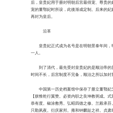
后，皇贵妃用于册封明朝后宫最得宠、尊贵的
宠的董鄂妃时所设，此後渐成定制。后来的妃
再封为皇后。
沿革
皇贵妃正式成为名号是在明朝景泰年间，
一人。
到了清代，最先受封皇贵妃的是顺治帝的
时间不长，后宫制度不完备，顺治之所以加封
中国第一历史档案馆中保存了册立董鄂妃
【朕惟乾行翼赞。必资内职之良坤教弼成。式
恭有度。椒涂敷秀。弘昭四德之修。兰殿承芬
只勤夙夜。衍庆家邦。雍和钟麟趾之祥。贞肃