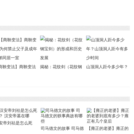
商鞅变法】商鞅变法
揭秘：花纹剑（花纹钢
山顶洞人距今多少年？
何禁止父子及成年兄
宝剑）的形成和历史发
山顶洞人距今有多少时
同居一室
展
间
安帝刘祜是怎么死
司马德文的故事 司马德
【雍正的老婆】雍正的
？ 汉安帝墓在哪