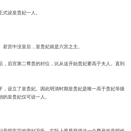
正式设皇贵妃一人。
。若宫中没皇后，皇贵妃就是六宫之主。
后，后宫第二尊贵的封位，比从这开始贵妃要高于夫人。直到
下，设立了皇贵妃。因此明清时期皇贵妃是唯一高于贵妃等级
朝的皇贵妃仅可设一人。
妃是明宪宗的宠妃万氏，实际上最早获得这一个尊号的是明代