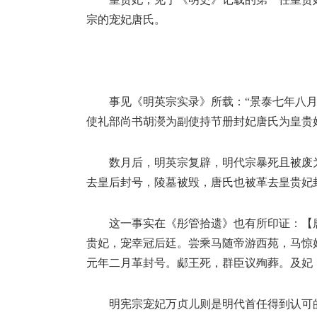
宗的宠妃唐氏。
事见《明英宗实录》所载：“景泰七年八月(
使礼部尚书胡濙为副使持节册封妃唐氏为皇贵
数月后，明英宗复辟，明代宗暴死且被废
去皇后封号，陵墓被毁，唐氏也被革去皇贵妃
这一事实在《彤管拾遗》也有所印证：【
贵妃，宠幸冠后廷。尝乘马随帝游西苑，马惊
元年二月革封号。郕王死，群臣议殉葬。及妃
明宪宗宠妃万贞儿则是明代首任得到认可的