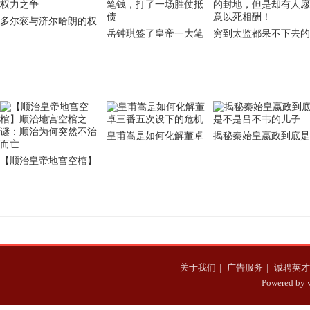
多尔衮与济尔哈朗的权
岳钟琪签了皇帝一大笔
穷到太监都呆不下去的
力之争
钱，打了一场胜仗抵债
封地，但是却有人愿意
以死相酬！
皇甫嵩是如何化解董卓
揭秘秦始皇嬴政到底是
三番五次设下的危机
不是吕不韦的儿子
【顺治皇帝地宫空棺】
顺治地宫空棺之谜：顺
治为何突然不治而亡
关于我们
|
广告服务
|
诚聘英才
Powered b