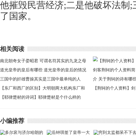
他摧毁民营经济;二是他破坏法制
了国家。
相关阅读
南北朝奇女子娄昭君 可谓名符其实的九龙之母
道光皇帝的皇后有哪些 道光皇帝的皇后的情况
三国中的奸雄曹操其实是三国中最单纯的人
【东厂和西厂的区别】大明朝两大机构东厂和
【荆轲的个人资料】剑
西厂的区别
【耶律楚材的诗词】耶律楚材是个什么样的
客荆轲的个人资料简介
人？耶律楚材的诗词
关于荆轲的诗有哪些
小编推荐