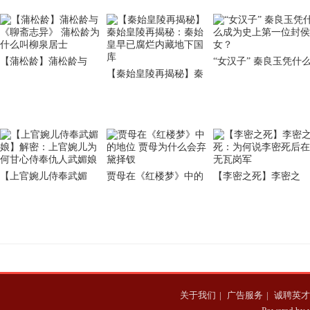
【蒲松龄】蒲松龄与
“女汉子” 秦良玉凭什
【秦始皇陵再揭秘】秦
《聊斋志异》 蒲松龄为
成为史上第一位封侯
始皇陵再揭秘：秦始皇
什么叫柳泉居士
女？
早已腐烂内藏地下国库
【上官婉儿侍奉武媚
贾母在《红楼梦》中的
【李密之死】李密之
娘】解密：上官婉儿为
地位 贾母为什么会弃黛
死：为何说李密死后在
何甘心侍奉仇人武媚娘
择钗
无瓦岗军
关于我们
|
广告服务
|
诚聘英才