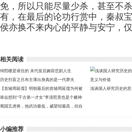
免，所以只能尽量少杀，甚至不
有，在最后的论功行赏中，秦叔
侯亦换不来内心的平静与安宁，
相关阅读
缉熙楼是谁住的 末代皇后婉容悲剧人生
历史扫盲之吕布主薄出身真的是一代莽夫
【首辅周延儒】明朝最后的首辅周延儒为何被
浅谈国人研究历史的意
认为是大奸臣
谁会想到“千古第一才女”李清照竟也是个赌神
义与价值
蜀国五虎将，他武功最低，威望却最高，但自
古受人鄙视
小编推荐