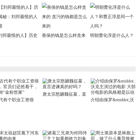
刘邦最恨的人】历史
善保的钱是怎么样贪来
明朝曹化淳是什么人？
秘：刘邦最恨的人是
的 贪污的钱都是怎么来
和曹正淳是同一个人
的
吗？
唐太宗怒砸魏征墓，直
代有个职业工资很
介绍由保罗&middot;沃
言进谏真的好吗？
，官员们还抢着干，
克主演过的电影 大部分
称“金粉世家”
电影的风格都是以动