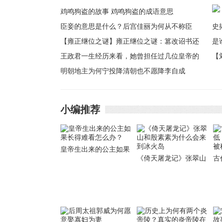
鸡鸣狗盗的故事 鸡鸣狗盗的成语意思
臣妾的意思是什么？后宫佳丽为何从不称臣
妾？
【雍正继位之谜】雍正继位之谜：篡改诏书还
是合法继位
王政君一生经历来看，她曾担任过几位皇帝的
【
皇太后
明朝地主为何宁投降清朝也不愿降李自成
揭
谁
小编推荐
皇帝生出来的公主如果
《倚天屠龙记》张翠山
古
长得难看怎么办？
和殷素素为什么会来到
低
冰火岛
被