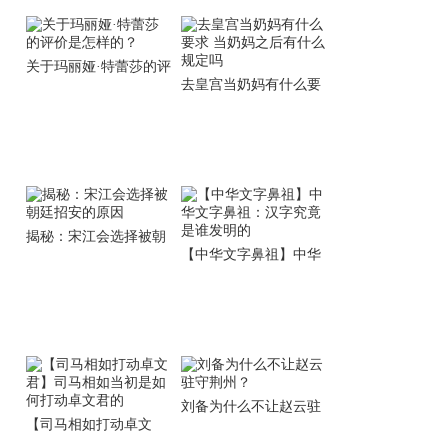
关于玛丽娅·特蕾莎的评
去皇宫当奶妈有什么要
价是怎样的？
求 当奶妈之后有什么规
定吗
揭秘：宋江会选择被朝
【中华文字鼻祖】中华
廷招安的原因
文字鼻祖：汉字究竟是
谁发明的
刘备为什么不让赵云驻
【司马相如打动卓文
守荆州？