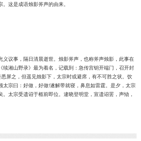
宗。这是成语烛影斧声的由来。
光义议事，隔日清晨逝世。烛影斧声，也称斧声烛影，此事在
《续湘山野录》最为着名，记载到：急传宫钥开端门，召开封
宫妾悉屏之，但遥见烛影下，太宗时或避席，有不可胜之状。饮
顾太宗曰：好做，好做!遂解带就寝，鼻息如雷霆。是夕，太宗
矣。太宗受遗诏于柩前即位。逮晓登明堂，宣遗诏罢，声恸，