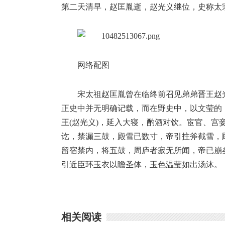
第二天清早，赵匡胤逝，赵光义继位，史称太
网络配图
宋太祖赵匡胤曾在临终前召见弟弟晋王赵
正史中并无明确记载，而在野史中，以文莹的
王(赵光义)，延入大寝，酌酒对饮。宦官、
讫，禁漏三鼓，殿雪已数寸，帝引拄斧截雪，
留宿禁内，将五鼓，周庐者寂无所闻，帝已崩
引近臣环玉衣以瞻圣体，玉色温莹如出汤沐。
相关阅读