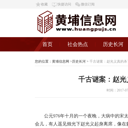
收藏
快捷访问
微信订阅
首页
社会热点
历史长河
您的位置：
黄埔信息网
>
历史长河
>
千古谜案：赵光义真的杀
千古谜案：赵光
时间：2017-07-2
公元976年十月的一个夜晚，大病中的
会儿，有人遥见烛光下赵光义起身离席，像在