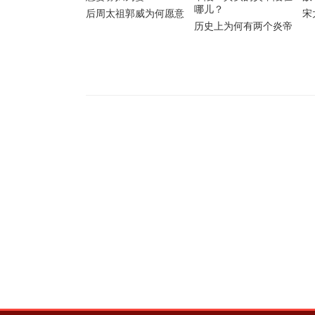
后周太祖郭威为何愿意
宋
历史上为何有两个炎帝
娶寡妇为妻
事
陵？真实的炎帝陵在哪
儿？