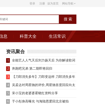
登录
注册
设为首页
网站导航
信息
科普大全
生活常识
资讯聚合
1
全能艺人人气天后刘力扬天后 为你解读歌词
故事
2
奔跑吧兄弟 第二期即将回归
3
【刀郎消失多年】刀郎变这样 刀郎消失多年
只因逃避现实调整心态
4
吴孟达对周星驰的评价,周星驰首度回应向太
炮
5
宋小宝的老婆婆霍晓红资料分享
6
于小彤身高曝光 与海陆恩爱回北京被拍