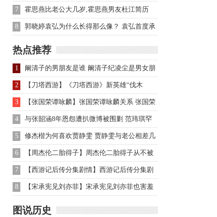
7
霍思燕比老公大几岁,霍思燕男友杜江简历
8
郭晓婷袁弘为什么长得那么像？ 袁弘首度承
认与张歆艺恋情
热点推荐
1
阚清子的男朋友是谁 阚清子纪凌尘是男女朋
友吗
2
【刀塔西游】《刀塔西游》新英雄“伐木
累”的斧头帮主吴刚来了
3
【张国荣谭咏麟】张国荣谭咏麟关系 张国荣
谭咏麟关系大揭密
4
与张韶涵8年恩怨遭扒微博被围剿 范玮琪罕
见反击
5
修杰楷为何喜欢贾静雯 贾静雯与老公相差几
岁
6
【周杰伦二胎得子】周杰伦二胎得子从不被
看好到恩爱甜蜜
7
【西游记后传分集剧情】西游记后传分集剧
情介绍
8
【宋承宪见刘亦菲】宋承宪见刘亦菲也害羞
共同主演电影
图说历史