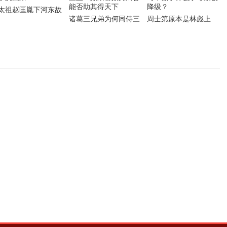
太祖赵匡胤下河东故
诸葛三兄弟为何同侍三
周士第原本是林彪上
的由来
主？如果都效力刘备能
司，做了什么事导致被
否助其得天下
降级？