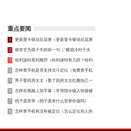
君】司马相如当初是如
何打动卓文君的
重点要闻
1
更新显卡驱动后花屏（更新显卡驱动后花屏
怎么办）
2
俯首甘为孺子牛的前一句（“横眉冷对千夫
指，俯首甘为孺子牛”）
3
哈利波特系列顺序（哈利波特有几部？哈利
波特观看顺序）
4
怎样查手机是否支持北斗定位（免费查手机
定位）
5
男子娶四房太太（娶了四房太太红颜知己一
堆）
6
怎样在视频上加字幕（常用指令输入快捷键
汇总）
7
鸽子蛋营养（鸽子蛋有什么营养价值吗）
8
怎样查手机有没有被定位（怎么定位别人的
手机所在位置）