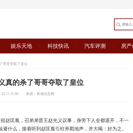
娱乐天地
科技快讯
汽车评测
房产
了哥哥夺取了皇位
义真的杀了哥哥夺取了皇位
0 11:31:00
来源：黄埔信息网
宋太祖赵匡胤，召弟弟晋王赵光义议事，身旁下人全都退开，不一
躲避什么，接着听到赵匡胤引柱斧戳地声，并大喝：好为之。