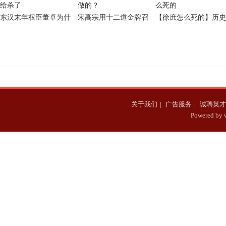
东汉末年权臣董卓为什
宋高宗用十二道金牌召
【徐庶怎么死的】历史
么会被他的义子吕布给
回岳飞，岳飞是怎么做
上三国时期的徐庶怎么
杀了
的？
死的
关于我们
|
广告服务
|
诚聘英才
Powered b