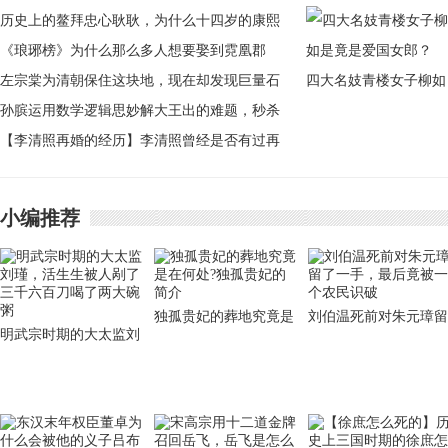
历史上的鳌拜忠心耿耿，为什么十四岁的康熙
想尽办法要除掉他？
《琅琊榜》为什么那么多人想要娶到霓凰郡
主？事实真相让人惊奇！
左宗棠为清朝保住这块地，现在却发现巨量石
四大名妓青楼女子柳如
油
孙膑运用数学逻辑思妙解大王出的难题，秒杀
是竟是爱国女郎？
庞涓的计策
【李清照再婚的经历】李清照曾经是否有过再
婚的经历
小编推荐
独孤贵妃的葬地究竟是
刘伯温死前对朱元璋留
明武宗时期的大太监刘
在何处?独孤贵妃的简
了一手，最后竟被一个
瑾，活生生被人剐了三
介
农民识破
千六百刀喝了两大碗粥