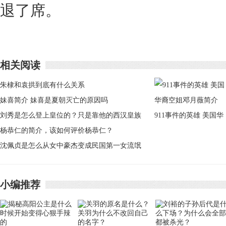
退了席。
相关阅读
朱棣和袁拱到底有什么关系
妹喜简介 妹喜是夏朝灭亡的原因吗
刘秀是怎么登上皇位的？只是靠他的西汉皇族
911事件的英雄 美国华
血统吗？
杨恭仁的简介，该如何评价杨恭仁？
裔空姐邓月薇简介
沈佩贞是怎么从女中豪杰变成民国第一女流氓
的？
小编推荐