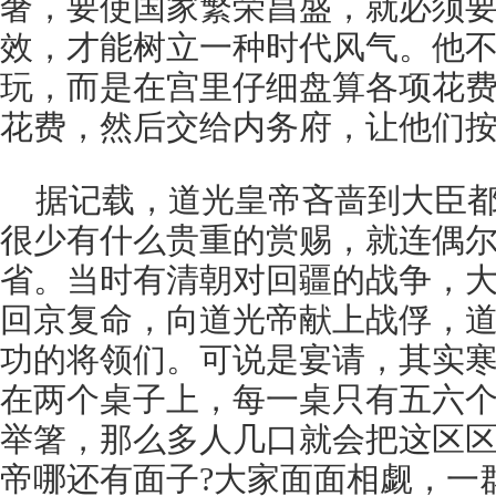
奢，要使国家繁荣昌盛，就必须
效，才能树立一种时代风气。他
玩，而是在宫里仔细盘算各项花
花费，然后交给内务府，让他们
据记载，道光皇帝吝啬到大臣
很少有什么贵重的赏赐，就连偶
省。当时有清朝对回疆的战争，
回京复命，向道光帝献上战俘，
功的将领们。可说是宴请，其实
在两个桌子上，每一桌只有五六
举箸，那么多人几口就会把这区
帝哪还有面子?大家面面相觑，一