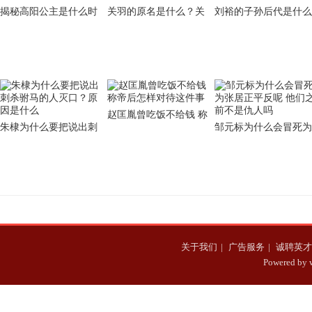
揭秘高阳公主是什么时
关羽的原名是什么？关
刘裕的子孙后代是什么
候开始变得心狠手辣的
羽为什么不改回自己的
下场？为什么会全部都
名字？
被杀光？
赵匡胤曾吃饭不给钱 称
朱棣为什么要把说出刺
邹元标为什么会冒死为
帝后怎样对待这件事
杀驸马的人灭口？原因
张居正平反呢 他们之
是什么
不是仇人吗
关于我们
|
广告服务
|
诚聘英才
Powered b