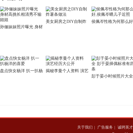
美女厨房之DIY自制炸
侯佩岑性格为何那么好
孙俪妹妹照片曝光 身材
薯条做法
侯佩岑晒儿子近照
高挑长相清秀不输姐姐
盘点快女杨洋 扒一扒杨
揭秘李曼个人资料 演艺
彭于晏小时候照片大全
洋的喜爱
经历大公开
彭于晏择偶标准有四条
关于我们
|
广告服务
|
诚聘英才