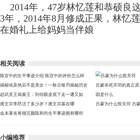
2014年，47岁林忆莲和恭硕
3年，2014年8月修成正果，林
在婚礼上给妈妈当伴娘
相关阅读
陈宜中的生平事迹介绍 陈宜中的评价怎么样
揭秘埃及艳后不是美女！一枚古银币揭秘历史
真相
赵武灵王戏秦王：到你眼皮底下走一遭又如
何？
唐文宗李昂活了多少岁？唐文宗墓在哪
吕蒙为什么恨关羽 吕
金末著名将领完颜陈和尚生平事迹都有哪些
杀死关羽的真正原因是
什么
小编推荐