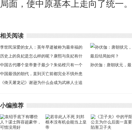
局面，使中原基本上走向了统一
相关阅读
李世民深爱的女人：英年早逝被称为最幸福的
皇后 ！
历史上的良妃是怎么样的呢？康熙与良妃有什
么样的感情关系
中国古代哪个皇帝妻子最少？朱佑樘只有一个
孙伏伽：唐朝状元，最
妻子
中国最强的朝代，直到灭亡前都完全不惧外患
后结局如何？
《倚天屠龙记》谢逊为什么会成为武林人士追
杀的目标
小编推荐