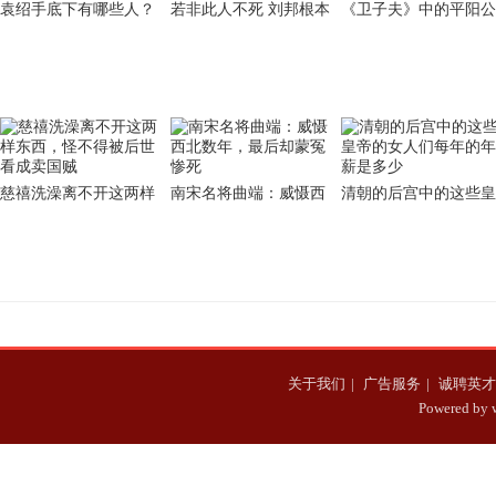
袁绍手底下有哪些人？
若非此人不死 刘邦根本
《卫子夫》中的平阳公
谋士阵容超豪华，可惜
没有机会能当上皇帝
主为什么后面一直要陷
没用好
害卫子夫
慈禧洗澡离不开这两样
南宋名将曲端：威慑西
清朝的后宫中的这些皇
东西，怪不得被后世看
北数年，最后却蒙冤惨
帝的女人们每年的年薪
成卖国贼
死
是多少
关于我们
|
广告服务
|
诚聘英才
Powered b