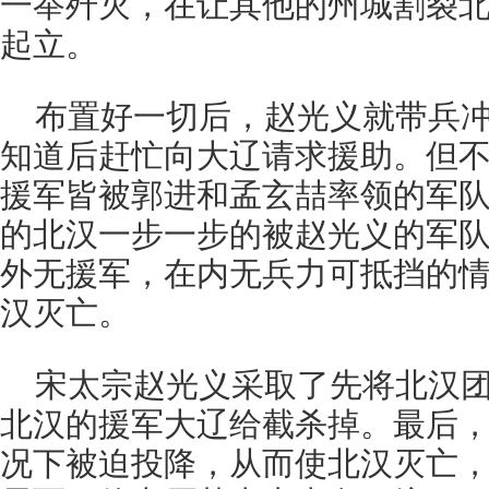
一举歼灭，在让其他的州城割裂
起立。
布置好一切后，赵光义就带兵
知道后赶忙向大辽请求援助。但
援军皆被郭进和孟玄喆率领的军
的北汉一步一步的被赵光义的军
外无援军，在内无兵力可抵挡的
汉灭亡。
宋太宗赵光义采取了先将北汉
北汉的援军大辽给截杀掉。最后
况下被迫投降，从而使北汉灭亡