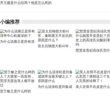
力呢
齐王建是什么结局？他是怎么死的
体现了杜如晦的决断能
力
小编推荐
为什么说雍正是所有清
宣太后独揽大权41年，
帝中心机最深的？
慧贤皇贵妃高佳氏凭什
秦昭襄王不反抗的原因
么能晋升皇贵妃？历史
是什么？
上的高佳氏尖酸刻薄吗
为什么说张松是刘备成
美人在骨不在皮是什么
贺兰敏之是什么样的
就帝业最关键之人？原
意思？唐朝这三个女人
人？大唐第一高富帅，
因是什么
完美的诠释了！
荒淫无度连亲人都不放