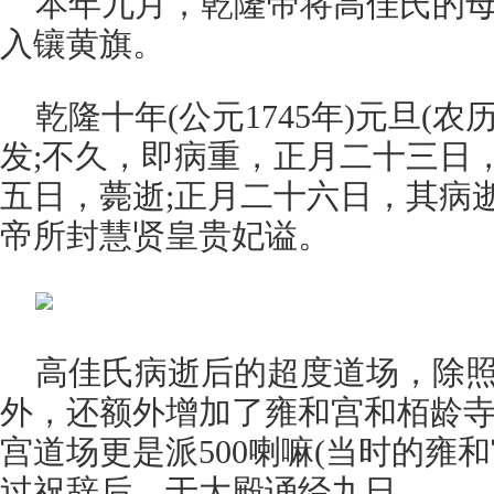
本年九月，乾隆帝将高佳氏的
入镶黄旗。
乾隆十年(公元1745年)元旦(
发;不久，即病重，正月二十三日
五日，薨逝;正月二十六日，其病
帝所封慧贤皇贵妃谥。
高佳氏病逝后的超度道场，除
外，还额外增加了雍和宫和栢龄寺
宫道场更是派500喇嘛(当时的雍和
过祝辞后，于大殿诵经九日。