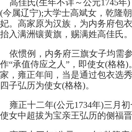
高佳氏(生年不详～公元1745
(今属辽宁);大学士高斌女，乾隆
妃。高家原为汉族，为内务府包
抬入满洲镶黄旗，赐满姓高佳氏
依惯例，内务府三旗女子均需
作“承值侍应之人”，即使女(格格
家，雍正年间，当是通过包衣选
四子弘历为使女(格格)。
雍正十二年(公元1734年)三
使女中超拔为宝亲王弘历的侧福