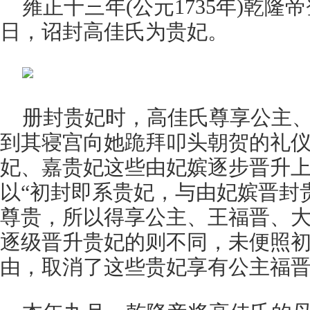
雍正十三年(公元1735年)乾
日，诏封高佳氏为贵妃。
册封贵妃时，高佳氏尊享公主
到其寝宫向她跪拜叩头朝贺的礼仪
妃、嘉贵妃这些由妃嫔逐步晋升
以“初封即系贵妃，与由妃嫔晋封
尊贵，所以得享公主、王福晋、
逐级晋升贵妃的则不同，未便照初
由，取消了这些贵妃享有公主福