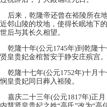
后来，乾隆帝还曾在裕陵所在
近邻山陵的坟地，使得长眠地下
世后与其长久相望。
乾隆十年(公元1745年)到乾隆十
贤皇贵妃金棺暂安于静安庄殡宫
乾隆十七年(公元1752年)十
悯皇贵妃同日葬入裕陵。
嘉庆二十三年(公元1817年)
内慧贤皇贵妃之姓“高氏”改为“高