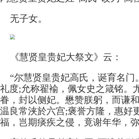
无子女。
《慧贤皇贵妃大祭文》云：
“尔慧贤皇贵妃高氏，诞育名门
礼度;允称翟褕，佩女史之箴铭。
眷，封以侧妃。懋赞朕躬，而谦
温良常浃於六宫;褒誉方隆，惠好
福，岂期痰疾之侵，竟谢年华，弥