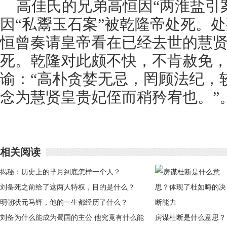
高佳氏的兄弟高恒因“两淮盐引
因“私鬻玉石案”被乾隆帝处死。
恒曾奏请皇帝看在已经去世的慧
死。乾隆对此颇不快，不肯赦免
谕：“高朴贪婪无忌，罔顾法纪，
念为慧贤皇贵妃侄而稍矜宥也。”
相关阅读
揭秘：历史上的芈月到底怎样一个人？
刘备死之前给了这两人特权，目的是什么？
明朝状元马铎，他的一生都经历了什么？
刘备为什么能成为蜀国的主公 他究竟有什么能
房谋杜断是什么意思？