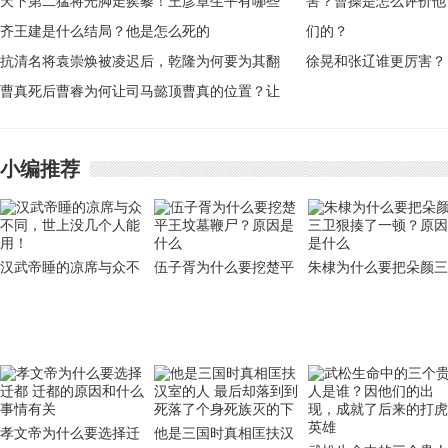
天下第二猛将光脚走蒺藜！王彦章生平有哪些
传奇故事？
齐王建是什么结局？他是怎么死的
抗清名将袁崇焕被凌迟后，乾隆为何要为其翻
徐晃和张辽谁更厉害？
案？
曹真死后曹睿为何让司马懿顶曹真的位置？让
曹操是怎么评价他们
司马懿对诸葛亮别有目
的？
小编推荐
汉武帝睡的凉席与众不
伍子胥为什么要挖楚平
朱棣为什么要把朵颜三
同，世上没几个人能
王坟墓鞭尸？原因是什
卫狠揍了一顿？原因是
用！
么
什么
孝文帝为什么要选择迁
他是三国时真相匡扶汉