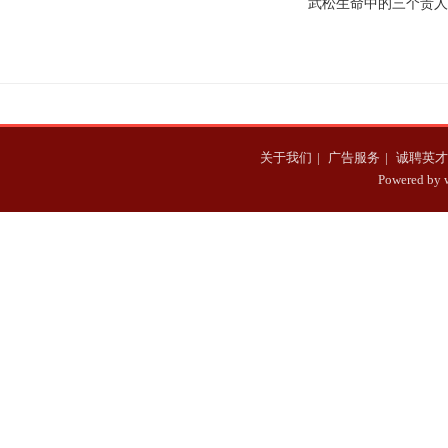
武松生命中的三个贵人
都 迁都的原因和什么事
室的人 最后却落到到死
是谁？因他们的出现，
情有关
落了个身死族灭的下
成就了后来的打虎英雄
关于我们
|
广告服务
|
诚聘英才
Powered b