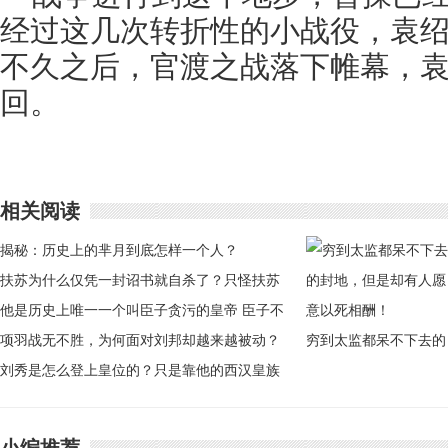
经过这几次转折性的小战役，袁
不久之后，官渡之战落下帷幕，
回。
相关阅读
揭秘：历史上的芈月到底怎样一个人？
扶苏为什么仅凭一封诏书就自杀了？只怪扶苏
太傻了！
他是历史上唯一一个叫臣子贪污的皇帝 臣子不
贪自己不好意思贪
项羽战无不胜，为何面对刘邦却越来越被动？
穷到太监都呆不下去的
刘秀是怎么登上皇位的？只是靠他的西汉皇族
封地，但是却有人愿意
血统吗？
以死相酬！