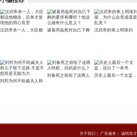
小编推荐
汉武帝杀一人，大臣都
诸葛亮临死对自己下葬
汉武帝的掌上明珠刘
说他糊涂，后来才发现
的要求有哪些？他这么
据，为什么会变成谋逆
他的用心良苦
做有什么意义？
乱党？
刘备死之前给了这两人
历史上最后一个太监，
刘邦为何不给戚夫人和
特权，目的是什么？
还出了一本书
儿子留下后路 不是不想
而是无能为力
关于我们
|
广告服务
|
诚聘英才