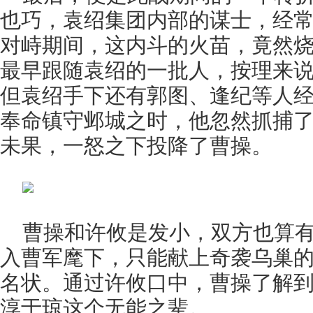
也巧，袁绍集团内部的谋士，经
对峙期间，这内斗的火苗，竟然
最早跟随袁绍的一批人，按理来
但袁绍手下还有郭图、逢纪等人
奉命镇守邺城之时，他忽然抓捕
未果，一怒之下投降了曹操。
曹操和许攸是发小，双方也算
入曹军麾下，只能献上奇袭乌巢
名状。通过许攸口中，曹操了解
淳于琼这个无能之辈。