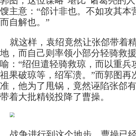
郭图，这位谋略“堪比”诸葛亮的
馊主意：“郃计非也。不如攻其本
而自解也。”
就这样，袁绍竟然让张郃带着
地，而自己则率领小部分轻骑救
喻：“绍但遣轻骑救琼，而以重兵
祖果破琼等，绍军溃。”而郭图再
准，他为了甩锅，竟然诬陷张郃
带着大批精锐投降了曹操。
战争进行到这个地步，曹操已