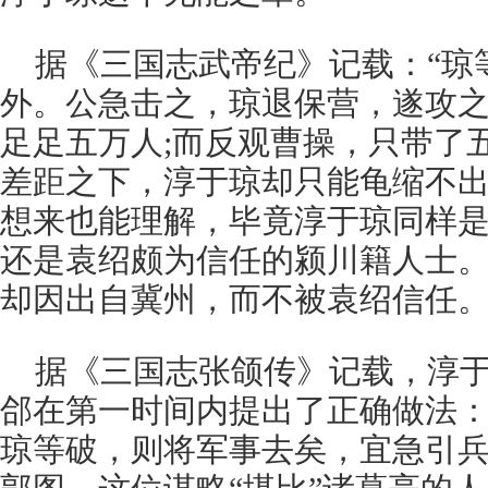
据《三国志武帝纪》记载：“琼
外。公急击之，琼退保营，遂攻之
足足五万人;而反观曹操，只带了
差距之下，淳于琼却只能龟缩不
想来也能理解，毕竟淳于琼同样
还是袁绍颇为信任的颍川籍人士
却因出自冀州，而不被袁绍信任
据《三国志张颌传》记载，淳
郃在第一时间内提出了正确做法：
琼等破，则将军事去矣，宜急引兵