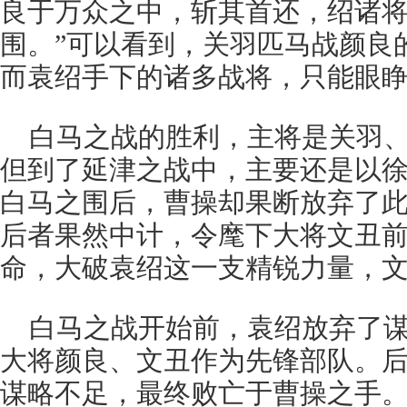
良于万众之中，斩其首还，绍诸
围。”可以看到，关羽匹马战颜良
而袁绍手下的诸多战将，只能眼
白马之战的胜利，主将是关羽
但到了延津之战中，主要还是以
白马之围后，曹操却果断放弃了
后者果然中计，令麾下大将文丑
命，大破袁绍这一支精锐力量，
白马之战开始前，袁绍放弃了
大将颜良、文丑作为先锋部队。
谋略不足，最终败亡于曹操之手