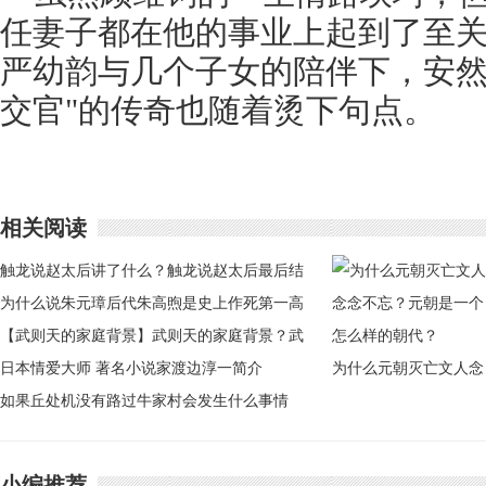
任妻子都在他的事业上起到了至
严幼韵与几个子女的陪伴下，安然
交官"的传奇也随着烫下句点。
相关阅读
触龙说赵太后讲了什么？触龙说赵太后最后结
局是什么？
为什么说朱元璋后代朱高煦是史上作死第一高
手
【武则天的家庭背景】武则天的家庭背景？武
则天这名字怎么来的
日本情爱大师 著名小说家渡边淳一简介
为什么元朝灭亡文人念
如果丘处机没有路过牛家村会发生什么事情
念不忘？元朝是一个怎
么样的朝代？
小编推荐