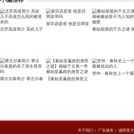
柴宗训是谁 他是后周皇
北齐高浚简介 高欢儿子
秦始皇陵的千古之谜 
帝吗
高浚怎么死的被谁杀的
秘秦始皇不为人知的秘
密
管仲：春秋史上一个最
莽古尔泰简介 莽古尔泰
【秦始皇嬴政的身世之
被低估的人
真的杀了亲生母亲吗
谜】揭秘千古第一帝秦
始皇嬴政的身世之谜
关于我们
|
广告服务
|
诚聘英才