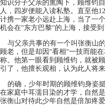
知识分子父亲的熏陶下，顾维钧
人，四岁便能入读私塾。直至他1
计携一家老小远赴上海，当了一
机会在"东方巴黎"的上海，接受
与父亲共事的有一个叫张衡山
顾老，但是却因"看相"一技而能
称。他第一眼看到顾维钧，就被
引了，他擅长观相，认为此人将
的确，少年时期的顾维钧身姿
在家庭中耳濡目染的才学，自然
张衡山对待此少年自然是倍加疼