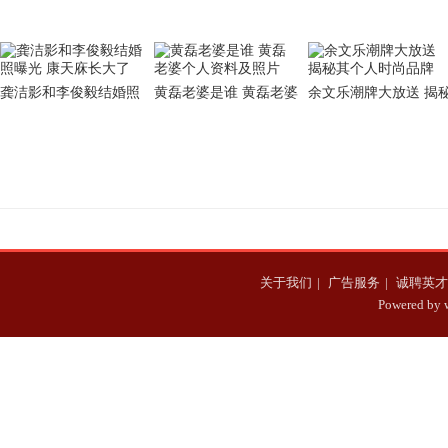
公黄有龙个人资料曝
容错过的孙楠经典歌
龚洁影和李俊毅结婚照
黄磊老婆是谁 黄磊老婆
余文乐潮牌大放送 揭
曝光 康天庥长大了
个人资料及照片
其个人时尚品牌
关于我们
|
广告服务
|
诚聘英才
Powered b