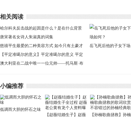
相关阅读
哈尔科夫反击战的起因是什么？是在什么背景
下发生的
唐宋著名女诗人朱淑真的词集
慈禧平生最爱的二种美容方式 如今只有土豪才
岳飞死后他的子女下场
敢
【平定准噶尔的意义】平定准噶尔的意义 平定
如何？
准噶尔的评价是什么
澳大利亚在二战中唯一一位元帅——托马斯·布
莱梅
小编推荐
低调而大胆的怀石之味
【赵薇结婚生子】赵薇
【孙楠歌曲拯救】孙楠
结婚生子全过程 赵薇老
歌曲拯救的歌词欣赏 