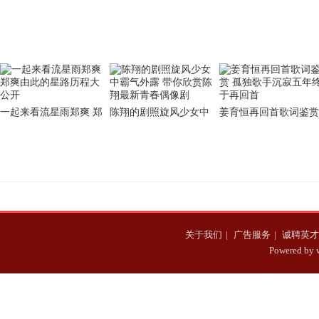
版电视剧曝光
强且经典的动作片
再度给人带来了震撼的
效果
一起来看流星雨郑爽 郑
陈翔的剧照旋风少女中
姜育恒再回首歌词鉴赏
爽由此的星路历程大公
霸气外露 带你欣赏陈翔
孤独歌手沉寂五年终于
开
最新青春偶像剧
再回首
关于我们
|
广告服务
|
诚聘英才
Powered b