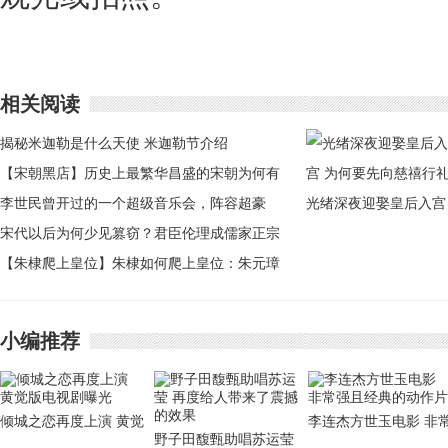
相关阅读
揭秘米迦勒是什么天使 米迦勒节介绍
【宋朝黑店】历史上最繁华昌盛的宋朝为何有
如此多的黑店
李世民曾开过的一个超级音乐会，阵容超豪
光绪深夜迎娶皇后入宫
华，远超想象
宋代以后为何少见篡窃？君臣伦理成儒家正宗
为何要先向慈禧行礼
【朱棣爬上皇位】朱棣如何爬上皇位：朱元璋
为何熄了对朱棣的杀心
小编推荐
倾城之恋再度上演 黄觉
李连杰方世玉电影 非
野子田馥甄助唱苏运莹