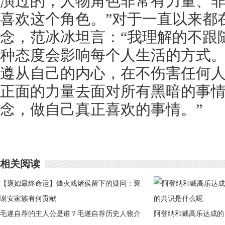
演过的，人物角色非常有力量、
喜欢这个角色。”对于一直以来都
念，范冰冰坦言：“我理解的不跟
种态度会影响每个人生活的方式
遵从自己的内心，在不伤害任何
正面的力量去面对所有黑暗的事
念，做自己真正喜欢的事情。”
相关阅读
【褒姒最终命运】烽火戏诸侯留下的疑问：褒
姒最终命运如何
谢安家族有何贡献
毛遂自荐的主人公是谁？毛遂自荐历史人物介
阿登纳和戴高乐达成的