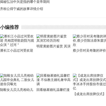
绍
揭秘弘治中兴是指的哪个皇帝期间
共识是什么呢
齐桓公得宁戚的故事详情介绍
小编推荐
明星黄龄图片鉴赏 其演
潘长江小品过河受欢迎
蔡少芬对吴奇隆的评价
艺经历历程
亮相昆明歌剧院与观众
蔡少芬陈法蓉朱茵洪欣
演＂过河＂
陆毅女儿贝儿亮相幼儿
回看杨幂婚礼温馨烂漫
【成龙出席挂牌仪式】
园毕业典礼 二胎女儿迷
不似教主婚礼奢华高调
成龙出席挂牌仪式 李
你贝曝光