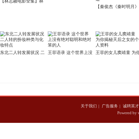
【林志颖电影全集】林
贱婢李金桂之子
【秦俊杰《秦时明月》
志颖电影全集国语观看
偷瞄秘籍】秦俊杰《秦
全能奶爸竟是帅气赛
时明月》偷瞄秘籍 遭
东北二人转发展状况 二
王菲语录 这个世界上没
王菲的女儿窦靖童 为
人转的扮妆种类与化妆
有绝对聪明和绝对笨的
揭秘天后之女的个人资
特点
人
料
关于我们
|
广告服务
|
诚聘英才
Powered b