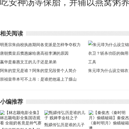
吃安神汤等保胎，并辅以燕窝粥
相关阅读
明熹宗朱由校执政期间各党派是怎样争夺权力
的
唐朝窦皇后窦惠嫁给唐高祖李渊的原因
嬴华是秦惠文王的儿子还是弟弟
阿朱的堂兄是谁？阿朱的堂兄段誉个人简介
朱元璋为什么设立锦衣
崇祯皇帝本可不上吊：是谁把他逼上了煤山
卫？斩杀功臣的御用工
具
小编推荐
甄嬛传弘历是谁的儿子