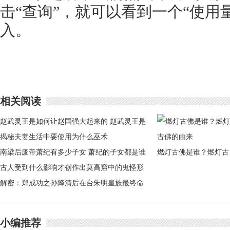
击“查询”，就可以看到一个“使用
入。
相关阅读
赵武灵王是如何让赵国强大起来的 赵武灵王是
怎么做的
揭秘夫妻生活中要使用为什么巫术
南梁后废帝萧纪有多少子女 萧纪的子女都是谁
燃灯古佛是谁？燃灯古
古人受到什么影响才创作出莫高窟中的鬼怪形
佛的由来
象
解密：郑成功之孙降清后在台朱明皇族最终命
运如何
小编推荐