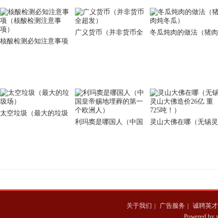
广义货币（并非货币全
冬瓜炖肉的做法（猪肉
核酸检测必知注意事项
超发）
炖冬瓜）
（核酸检测注意事项）
太空垃圾（最大的垃圾
利玛窦是哪国人（中国
灵山大佛在哪（无锡灵
场）
皇帝赐地埋葬的第一个
山大佛造价26亿 重725
欧洲人）
吨！）
关于我们
|
广告服务
|
诚聘英才
Powered b