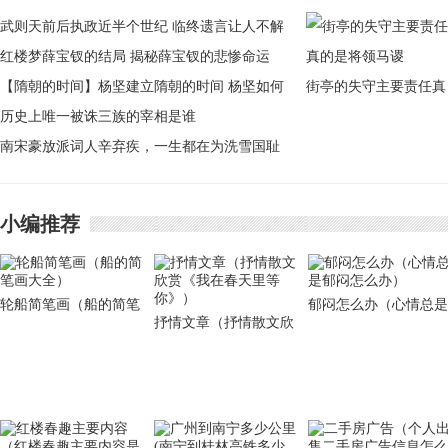
武则天前后执政近半个世纪 临终遗言让人不解
红楼梦薛宝钗的结局 揭秘薛宝钗的悲惨命运
【隋朝的时间】杨坚建立隋朝的时间 杨坚如何
街亭的失守主要责任真
建立隋朝
历史上唯一被诛三族的宰相是谁
的是将领马谡
南宋豪放派词人辛弃疾，一生都在为洗雪国耻
做努力
小编推荐
轮船简笔画（船的简笔
郁闷怎么办（心情总是
抒情文章（抒情散文欣
画大全）
郁闷怎么办）
赏《我在春天里等
你》）