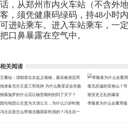
话，从郑州市内火车站（不含外
客，须凭健康码绿码，持48小时
可进站乘车。进入车站乘车，一
把口鼻暴露在空气中。
相关阅读
王囊仙：清朝首位女起义领袖，最后被凌迟而
死
他准备充分又是三军统帅 为什么叛变还会失败
呢
独孤伽罗的什么话让杨坚顺利的到了天下？
固伦纯悫公主贵为大清公主，为什么25岁时救
李隆基为什么会重用毫
去世了？
冯太后是怎么带领北魏国富民强的？冯太后一
无忠诚的安禄山？导致
生有哪些成就？
安史之乱的爆发