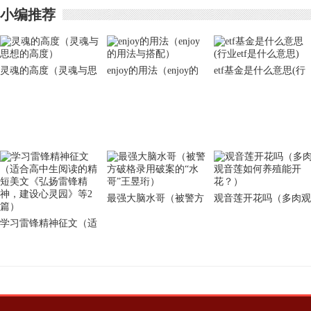
小编推荐
灵魂的高度（灵魂与思
enjoy的用法（enjoy的
etf基金是什么意思(行
想的高度）
用法与搭配）
业etf是什么意思)
最强大脑水哥（被警方
观音莲开花吗（多肉观
破格录用破案的“水
音莲如何养殖能开
学习雷锋精神征文（适
哥”王昱珩）
花？）
合高中生阅读的精短美
文《弘扬雷锋精神，建
设心灵园》等2篇）