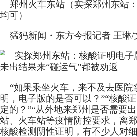
郑州火车东站（实探郑州东站
均可）
猛犸新闻・东方今报记者 王琳/
“如果乘坐火车，来不及去医院
明，电子版的是否可以？”“核酸证
定的？”“从外地来郑州是否需要
站、火车站等疫情防控要求，离郑
核酸检测阴性证明，有不少人对