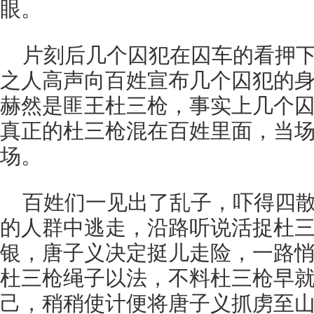
眼。
片刻后几个囚犯在囚车的看押
之人高声向百姓宣布几个囚犯的
赫然是匪王杜三枪，事实上几个
真正的杜三枪混在百姓里面，当
场。
百姓们一见出了乱子，吓得四
的人群中逃走，沿路听说活捉杜
银，唐子义决定挺儿走险，一路
杜三枪绳子以法，不料杜三枪早
己，稍稍使计便将唐子义抓虏至