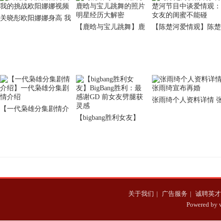
关晓彤欧阳娜娜身高 我
【鹿晗与宝儿跳舞】鹿
【陈楚河爱情观】陈楚
的挑战欧阳娜娜视频
晗与宝儿跳舞的照片 明
河节目中谈爱情观：女
星经历大解密
友的闺蜜不能碰
张雨绮个人资料详情 
【一代枭雄分集剧情介
雨绮宣布再婚
【bigbang胜利女友】
绍】一代枭雄分集剧情
BigBang胜利：最感谢
介绍
GD 前女友劈腿获灵感
关于我们
|
广告服务
|
诚聘英才
Powered b