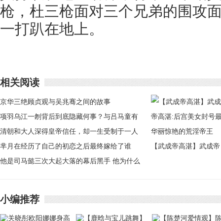
枪，杜三枪面对三个兄弟的围攻
一打趴在地上。
相关阅读
京华三绝顾贞观与吴兆骞之间的故事
项羽乌江一刎背后到底隐藏何事？与吕马童有
关
清朝和大人深得皇帝信任，却一生受制于一人
芈月在经历了自己的初恋之后最终嫁给了谁
【武成帝高湛】武成帝
他是司马懿三次大起大落的幕后黑手 他为什么
高湛:后宫美女封号最
要这么做呢
丽惊艳的荒淫帝王
小编推荐