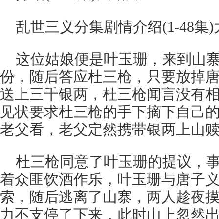
乱世三义分集剧情介绍(1-48集
这位姑娘便是叶玉珊，来到山
份，随后答应杜三枪，只要放掉
送上三千银两，杜三枪闻言没有
见状要求杜三枪的手下摘下自己
老父看，老父定然携带银两上山
杜三枪同意了叶玉珊的提议，
着众匪饮酒作乐，叶玉珊与唐子
索，随后逃离了山寨，两人趁夜
力不支停了下来，此时山上忽然