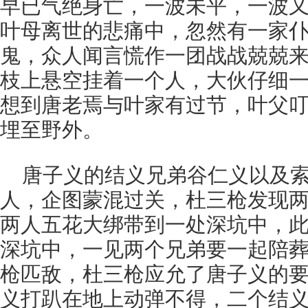
早已气绝身亡，一波未平，一波
叶母离世的悲痛中，忽然有一家
鬼，众人闻言慌作一团战战兢兢
枝上悬空挂着一个人，大伙仔细
想到唐老焉与叶家有过节，叶父
埋至野外。
唐子义的结义兄弟谷仁义以及
人，企图蒙混过关，杜三枪发现
两人五花大绑带到一处深坑中，
深坑中，一见两个兄弟要一起陪
枪匹敌，杜三枪应允了唐子义的
义打趴在地上动弹不得，二个结