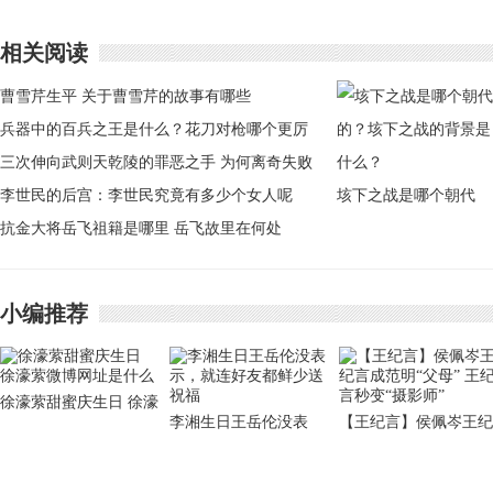
相关阅读
曹雪芹生平 关于曹雪芹的故事有哪些
兵器中的百兵之王是什么？花刀对枪哪个更厉
害
三次伸向武则天乾陵的罪恶之手 为何离奇失败
李世民的后宫：李世民究竟有多少个女人呢
垓下之战是哪个朝代
抗金大将岳飞祖籍是哪里 岳飞故里在何处
的？垓下之战的背景是
什么？
小编推荐
徐濠萦甜蜜庆生日 徐濠
李湘生日王岳伦没表
【王纪言】侯佩岑王纪
萦微博网址是什么
示，就连好友都鲜少送
言成范明“父母” 王纪
祝福
秒变“摄影师”