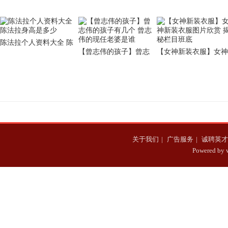
陈法拉个人资料大全 陈
【曾志伟的孩子】曾志
【女神新装衣服】女神
法拉身高是多少
伟的孩子有几个 曾志伟
新装衣服图片欣赏 揭
的现任老婆是谁
栏目班底
关于我们
|
广告服务
|
诚聘英才
Powered b