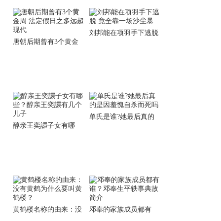
刘邦能在项羽手下逃脱
唐朝后期曾有3个黄金
竟全靠一场沙尘暴
周 法定假日之多远超现
代
单氏是谁?她最后真的
醇亲王奕譞子女有哪
是因羞愧自杀而死吗
些？醇亲王奕譞有几个
儿子
黄鹤楼名称的由来：没
邓奉的家族成员都有