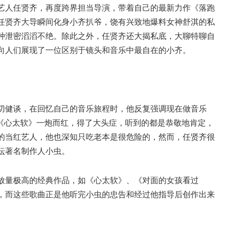
艺人任贤齐，再度跨界担当导演，带着自己的最新力作《落跑
任贤齐大导瞬间化身小齐扒爷，饶有兴致地爆料女神舒淇的私
种泄密滔滔不绝。除此之外，任贤齐还大揭私底，大聊特聊自
向人们展现了一位区别于镜头和音乐中最自在的小齐。
切健谈，在回忆自己的音乐旅程时，他反复强调现在做音乐
因《心太软》一炮而红，得了大头症，听到的都是恭敬地肯定，
的当红艺人，他也深知只吃老本是很危险的，然而，任贤齐很
坛著名制作人小虫。
放量极高的经典作品，如《心太软》、《对面的女孩看过
，而这些歌曲正是他听完小虫的忠告和经过他指导后创作出来