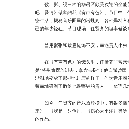
歌、影、视三栖的华语区颇受欢迎的全能
吧，爱情》做客酷我《有声有色》。节目中，
密生活，揭秘音乐圈里的潜规则，各种爆料各
己的年少轻狂。节目现场，任贤齐的坦率健谈
曾用嚣张和跋扈掩饰不安，幸遇贵人小虫
在《有声有色》的镜头里，任贤齐非常亲
是“将生命摆放进去，拿命去拼”！他自曝曾
渐渐地变成了那些他讨厌的样子。作为音乐圈
荣幸地碰到了敢给他敲警钟的贵人——华语乐
如今，任贤齐的音乐热歌榜中，有很多播
来》、《我是一只鱼》、《伤心太平洋》等等
的作品。