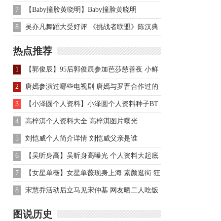
7
【Baby撞脸黄晓明】Baby撞脸黄晓明
Angelababy黄晓明傻傻分不清
8
吴亦凡舞蹈大受好评 《挑战者联盟》陈汉典
成抢戏王
热点推荐
1
【郭俊辰】95后郭俊辰参加芭莎慈善夜 小鲜
肉引领公益正能量
2
唐嫣参演过哪些电视剧 唐嫣与罗晋合作过的
电视剧有哪些
3
【小泽圆个人资料】小泽圆个人资料种子BT
电影
4
高梓淇个人资料大全 高梓淇图片曝光
5
刘恺威个人简介详情 刘恺威父亲是谁
6
【吴昕身高】吴昕身高曝光 个人资料大起底
7
【女星单薇】女星单薇现身上海 素颜逛街 狂
买名牌
8
宋慧乔活动后立马见宋仲基 网友晒二人吃饭
背影
图说历史