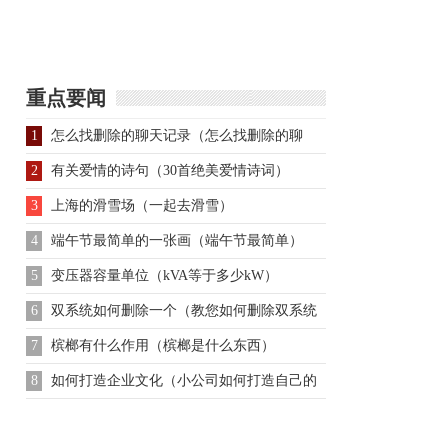
有黄鹤为什么要叫黄鹤
谁？邓奉生平轶事典故
楼？
简介
重点要闻
1
怎么找删除的聊天记录（怎么找删除的聊
天）
2
有关爱情的诗句（30首绝美爱情诗词）
3
上海的滑雪场（一起去滑雪）
4
端午节最简单的一张画（端午节最简单）
5
变压器容量单位（kVA等于多少kW）
6
双系统如何删除一个（教您如何删除双系统
中的一个系统）
7
槟榔有什么作用（槟榔是什么东西）
8
如何打造企业文化（小公司如何打造自己的
企业文化？）