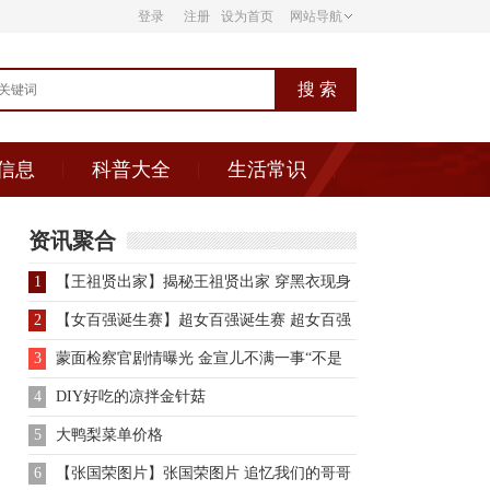
登录
注册
设为首页
网站导航
信息
科普大全
生活常识
资讯聚合
1
【王祖贤出家】揭秘王祖贤出家 穿黑衣现身
寺庙
2
【女百强诞生赛】超女百强诞生赛 超女百强
选手首亮相
3
蒙面检察官剧情曝光 金宣儿不满一事“不是
剧组的问题”
4
DIY好吃的凉拌金针菇
5
大鸭梨菜单价格
6
【张国荣图片】张国荣图片 追忆我们的哥哥