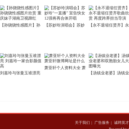
【孙骁骁性感图片】孙
【苏妙玲演唱会】苏妙
【永不退缩任贤齐】永
骁骁性感图片欣赏 重庆
玲“一直播” 宣告快女12
不退缩任贤齐歌曲欣赏
妹子湖南卫视蹿红
强将再合体开唱
再度跨界担当导演
萧亚轩个人资料大全 萧
刘嘉玲与张曼玉谁漂亮
【汤镇业老婆】汤镇业
亚轩微博网址是什么
刘嘉玲一家合影颜值高
老婆和双胞胎女儿大图
曝光
关于我们
|
广告服务
|
诚聘英才
Powered b