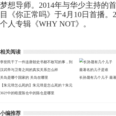
梦想导师。2014年与华少主持的
目《你正常吗》于4月10日首播。2
个人专辑《WHY NOT》。
相关阅读
李世民干了一件连唐朝史书都不敢写的事，到
底是什么事？
汉武帝与卫青之间的真实关系怎么样
关岛是哪个国家的 关岛在哪里
长孙晟有几个儿子 最
【朱元璋怎么死的】朱元璋是怎么死的？朱元
名的儿子是谁
璋是昏君还是明君
36计中的暗度陈仓中的陈仓是哪里
小编推荐