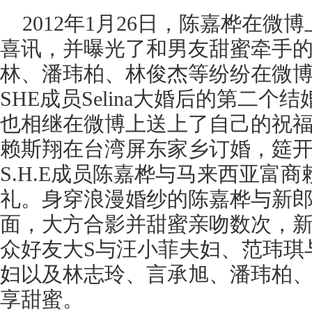
2012年1月26日，陈嘉桦在
喜讯，并曝光了和男友甜蜜牵手
林、潘玮柏、林俊杰等纷纷在微博上
SHE成员Selina大婚后的第二个结婚
也相继在微博上送上了自己的祝福
赖斯翔在台湾屏东家乡订婚，筵开6
S.H.E成员陈嘉桦与马来西亚富
礼。身穿浪漫婚纱的陈嘉桦与新
面，大方合影并甜蜜亲吻数次，
众好友大S与汪小菲夫妇、范玮琪
妇以及林志玲、言承旭、潘玮柏
享甜蜜。