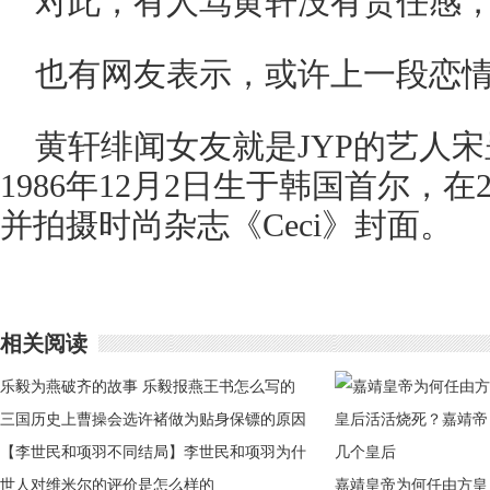
对此，有人骂黄轩没有责任感
也有网友表示，或许上一段恋
黄轩绯闻女友就是JYP的艺人
1986年12月2日生于韩国首尔，在
并拍摄时尚杂志《Ceci》封面。
相关阅读
乐毅为燕破齐的故事 乐毅报燕王书怎么写的
三国历史上曹操会选许褚做为贴身保镖的原因
【李世民和项羽不同结局】李世民和项羽为什
么会有如此不同结局
世人对维米尔的评价是怎么样的
嘉靖皇帝为何任由方皇