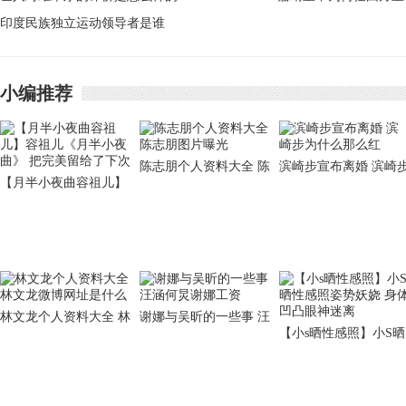
印度民族独立运动领导者是谁
后活活烧死？嘉靖帝几
个皇后
小编推荐
陈志朋个人资料大全 陈
滨崎步宣布离婚 滨崎
【月半小夜曲容祖儿】
志朋图片曝光
为什么那么红
容祖儿《月半小夜曲》
把完美留给了下次
林文龙个人资料大全 林
谢娜与吴昕的一些事 汪
【小s晒性感照】小S晒
文龙微博网址是什么
涵何炅谢娜工资
性感照姿势妖娆 身体
凸眼神迷离