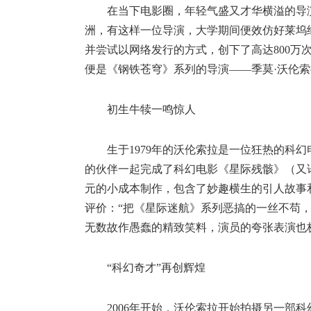
在当下电影圈，年轻气盛又才华横溢的导
洲，有这样一位导演，大学期间便效仿好莱坞
并尝试以网络发行的方式，创下了高达800万
便是《钢铁苍穹》系列的导演——季莫·沃伦索
初生牛犊一鸣惊人
生于1979年的沃伦索拉是一位狂热的科幻
的伙伴一起完成了科幻电影《星际残骸》（又译
元的小成本制作，包含了妙趣横生的引人故事和
评价：“把《星际迷航》系列恶搞的一丝不苟
无数故作愚蠢的精致笑料，演员的夸张表演也
“科幻奇才”再创辉煌
2006年开始，沃伦索拉开始拍摄另一部