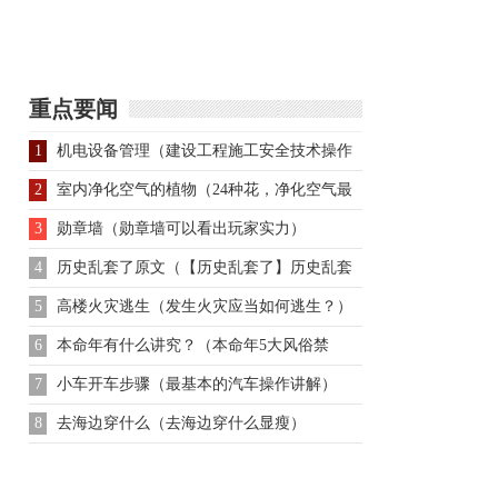
之死：刘表截杀孙坚后
帝？这些皇帝分别是谁
为何不灭其旧部
重点要闻
1
机电设备管理（建设工程施工安全技术操作
规程）
2
室内净化空气的植物（24种花，净化空气最
厉害）
3
勋章墙（勋章墙可以看出玩家实力）
4
历史乱套了原文（【历史乱套了】历史乱套
了原文内容让人凌乱）
5
高楼火灾逃生（发生火灾应当如何逃生？）
6
本命年有什么讲究？（本命年5大风俗禁
忌！）
7
小车开车步骤（最基本的汽车操作讲解）
8
去海边穿什么（去海边穿什么显瘦）