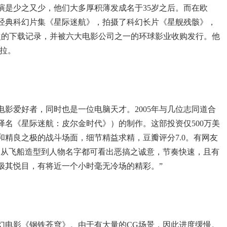
演是少之又少，他们大多厚积薄发成名于35岁之后。而在欧
经典科幻片集《星际迷航》，拍摄了科幻长片《星舰残骸》，
次的下载记录，并被六大电影公司之一的环球影业收购发行。他
拉。
电影爱好者，同时也是一位电脑天才。2005年与几位志同道合
名《星际迷航：皮尔金时代》）的制作。这部投资仅500万美
精良之极的战斗场面，细节精益求精，豆瓣评分7.0。有网友
，从飞船造型到人物名字都可看出恶搞之诚意，节奏快速，且有
极其悦目，有将近一个小时毫无冷场的精彩。”
科幻电影《钢铁苍穹》。由于有大量的CG场景，因此进度缓慢。