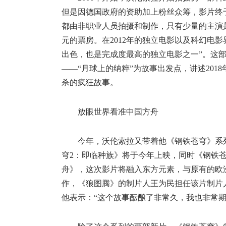
但是因德国政府的资助加上粉丝众筹，影片终于
都由非职业人员拍摄和制作，只有少量的主演是
元的票房。在2012年的独立电影以及科幻电
出色，也是完成度最高的独立电影之一”。这
——“月球上的纳粹”为故事出发点，讲述20
杀的疯狂故事。
放眼世界看准中国方舟
今年，沃伦索拉又带着他《钢铁苍穹》系
穹2：即临种族》将于今年上映，同时《钢铁苍
舟》，这次影片将融入东方元素，与原有的欧
作，《狼图腾》的制片人王为民担任该片制片
他表示：“这个故事酝酿了非常久，我也非常