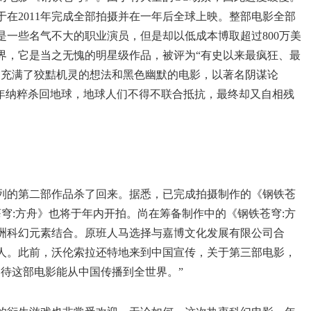
在2011年完成全部拍摄并在一年后全球上映。整部电影全部
一些名气不大的职业演员，但是却以低成本博取超过800万美
影界，它是当之无愧的明星级作品，被评为“有史以来最疯狂、最
部充满了狡黠机灵的想法和黑色幽默的电影，以著名阴谋论
18年纳粹杀回地球，地球人们不得不联合抵抗，最终却又自相残
列的第二部作品杀了回来。据悉，已完成拍摄制作的《钢铁苍
穹:方舟》也将于年内开拍。尚在筹备制作中的《钢铁苍穹:方
洲科幻元素结合。原班人马选择与嘉博文化发展有限公司合
人。此前，沃伦索拉还特地来到中国宣传，关于第三部电影，
期待这部电影能从中国传播到全世界。”