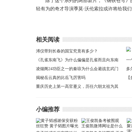
除了这个系列的两部新片，《钢铁苍穹》
轻有为的奇才导演季莫·沃伦索拉或许将给我
相关阅读
溥仪带到长春的国宝究竟有多少？
《孔雀东南飞》为什么偏偏是孔雀而且向东南
飞
凌烟阁24功臣之一的秦琼为什么会避战玄武门
揭秘岳云真的比岳飞厉害吗
【
重庆历史上第一高官蹇义，历任六朝太祖为其
个
赐名
尔
小编推荐