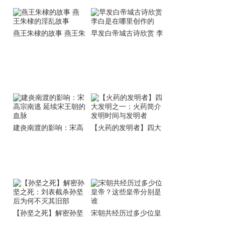
燕王朱棣的故事 燕王朱
早发白帝城古诗欣赏 李
棣的淫乱故事
白是在哪里创作的
建炎南渡的影响：宋高
【火药的发明者】四大
宗南逃 延续宋王朝的血
发明之一：火药简介 发
脉
明时间与发明者
【孙坚之死】解密孙坚
宋朝共经历过多少位皇