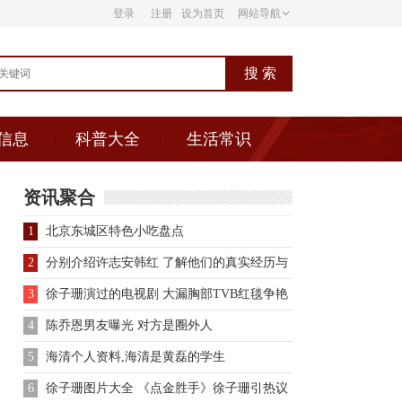
登录
注册
设为首页
网站导航
信息
科普大全
生活常识
资讯聚合
1
北京东城区特色小吃盘点
2
分别介绍许志安韩红 了解他们的真实经历与
个人生活
3
徐子珊演过的电视剧 大漏胸部TVB红毯争艳
4
陈乔恩男友曝光 对方是圈外人
5
海清个人资料,海清是黄磊的学生
6
徐子珊图片大全 《点金胜手》徐子珊引热议