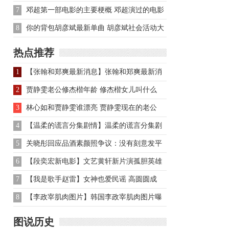
7
邓超第一部电影的主要梗概 邓超演过的电影
有哪些？
8
你的背包胡彦斌最新单曲 胡彦斌社会活动大
曝光
热点推荐
1
【张翰和郑爽最新消息】张翰和郑爽最新消
息 张翰不知郑爽近况
2
贾静雯老公修杰楷年龄 修杰楷女儿叫什么
3
林心如和贾静雯谁漂亮 贾静雯现在的老公
4
【温柔的谎言分集剧情】温柔的谎言分集剧
情介绍
5
关晓彤回应品酒素颜照争议：没有刻意发平
时也喝
6
【段奕宏新电影】文艺黄轩新片演孤胆英雄
段奕宏扮毒枭入木三分
7
【我是歌手赵雷】女神也爱民谣 高圆圆成
《歌手》赵雷迷妹
8
【李政宰肌肉图片】韩国李政宰肌肉图片曝
光 傲人腹肌尽显野性
图说历史