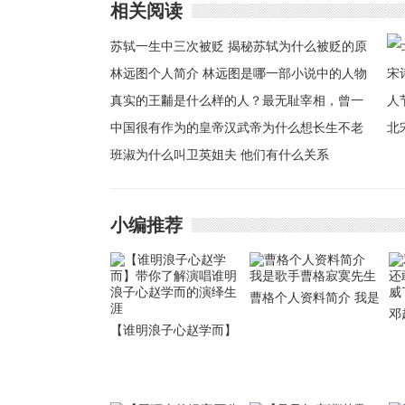
相关阅读
苏轼一生中三次被贬 揭秘苏轼为什么被贬的原
因
林远图个人简介 林远图是哪一部小说中的人物
真实的王黼是什么样的人？最无耻宰相，曾一
丝不挂的混在娼优中取
中国很有作为的皇帝汉武帝为什么想长生不老
北
班淑为什么叫卫英姐夫 他们有什么关系
诗
节
小编推荐
曹格个人资料简介 我是
邓
歌手曹格寂寞先生
【谁明浪子心赵学而】
敢
带你了解演唱谁明浪子
了
心赵学而的演绎生涯