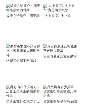
成康之治简介：周王朝
“太上皇”和“太上皇
最强大的时期
帝”竟是两个概念
克里特岛迷宫究竟是宫
侬智高委屈不已而起
殿还是陵墓
义：因欲归附大宋朝不
得
昆仑山在什么地方？ 历
吕文焕有多少兵马 吕文