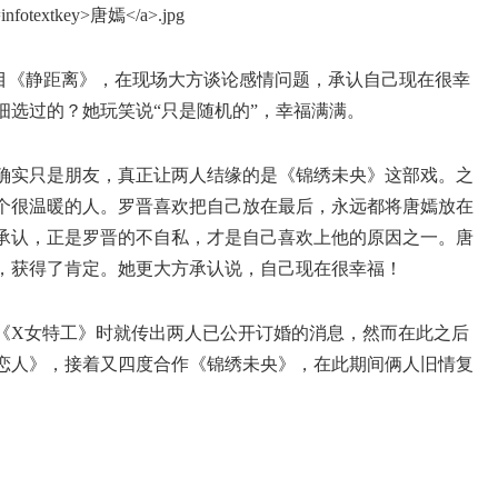
客节目《静距离》，在现场大方谈论感情问题，承认自己现在很幸
细选过的？她玩笑说“只是随机的”，幸福满满。
确实只是朋友，真正让两人结缘的是《锦绣未央》这部戏。之
个很温暖的人。罗晋喜欢把自己放在最后，永远都将唐嫣放在
承认，正是罗晋的不自私，才是自己喜欢上他的原因之一。唐
，获得了肯定。她更大方承认说，自己现在很幸福！
《X女特工》时就传出两人已公开订婚的消息，然而在此之后
恋人》，接着又四度合作《锦绣未央》，在此期间俩人旧情复