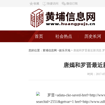
收藏
快捷访问
微信订阅
首页
社会热点
历史长河
您的位置：
黄埔信息网
>
娱乐天地
>
唐嫣和罗晋最近新消息 
唐嫣和罗晋最近
时间：2017-05-0