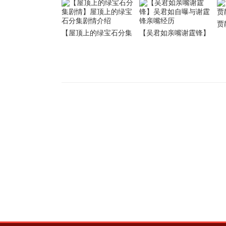
贾
【屋顶上的绿宝石分集
【吴君如亲嘴谢霆锋】
静
剧情】屋顶上的绿宝石
吴君如自曝与谢霆锋亲
分集剧情介绍
嘴经历