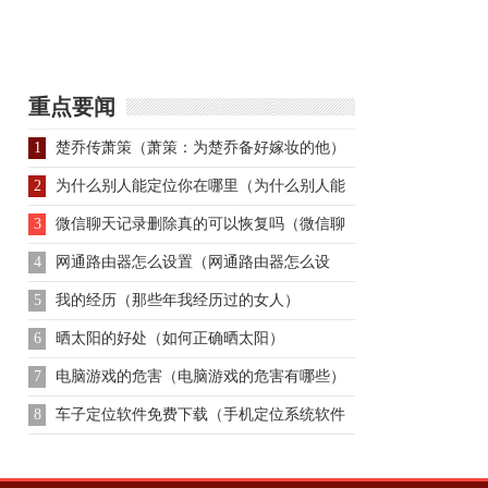
史上昆仑山的由来和传
焕投降后惨遭元朝廷杀
说
重点要闻
1
楚乔传萧策（萧策：为楚乔备好嫁妆的他）
2
为什么别人能定位你在哪里（为什么别人能
定位）
3
微信聊天记录删除真的可以恢复吗（微信聊
天记录删除真的）
4
网通路由器怎么设置（网通路由器怎么设
置）
5
我的经历（那些年我经历过的女人）
6
晒太阳的好处（如何正确晒太阳）
7
电脑游戏的危害（电脑游戏的危害有哪些）
8
车子定位软件免费下载（手机定位系统软件
下载）