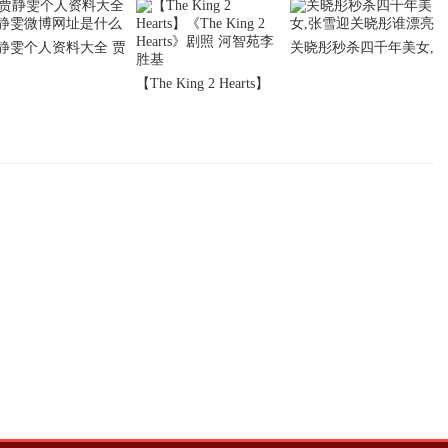
静雯个人资料大全 贾
关晓彤秒杀四千年美女,
雯微博网址是什么
张雪迎关晓彤谁漂亮
【The King 2 Hearts】
《The King 2 Hearts》
剧照 河智苑李胜基