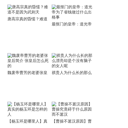
唐高宗真的昏懦？难道
最抠门的皇帝：道光帝
不是因为武则天
为了省钱做过什么出格
事
魏废帝曹芳的老婆张皇
祺贵人为什么长的那么
后简介 张皇后怎么死的
漂亮却是个没有脑子的
女人呢
【杨玉环是哪里人】真
【曹操不篡汉原因】曹