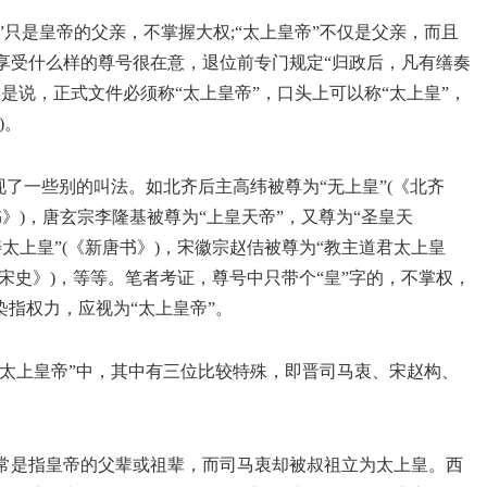
皇”只是皇帝的父亲，不掌握大权;“太上皇帝”不仅是父亲，而且
享受什么样的尊号很在意，退位前专门规定“归政后，凡有缮奏
是说，正式文件必须称“太上皇帝”，口头上可以称“太上皇”，
)。
现了一些别的叫法。如北齐后主高纬被尊为“无上皇”(《北齐
书》)，唐玄宗李隆基被尊为“上皇天帝”，又尊为“圣皇天
寿太上皇”(《新唐书》)，宋徽宗赵佶被尊为“教主道君太上皇
(《宋史》)，等等。笔者考证，尊号中只带个“皇”字的，不掌权，
能染指权力，应视为“太上皇帝”。
“太上皇帝”中，其中有三位比较特殊，即晋司马衷、宋赵构、
常是指皇帝的父辈或祖辈，而司马衷却被叔祖立为太上皇。西