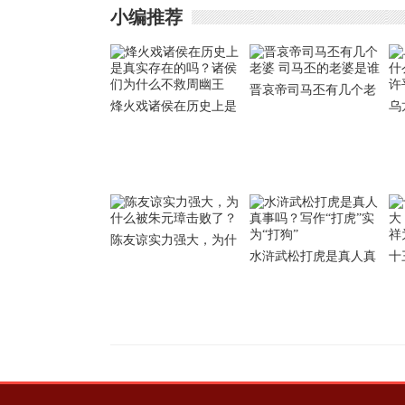
小编推荐
晋哀帝司马丕有几个老
烽火戏诸侯在历史上是
乌
婆 司马丕的老婆是谁
真实存在的吗？诸侯们
么
为什么不救周幽王
平
陈友谅实力强大，为什
水浒武松打虎是真人真
十
么被朱元璋击败了？
事吗？写作“打虎”实
十
为“打狗”
为