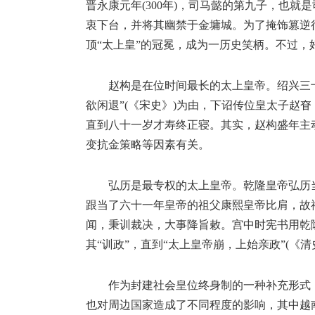
晋永康元年(300年)，司马懿的第九子，也就
衷下台，并将其幽禁于金墉城。为了掩饰篡逆
顶“太上皇”的冠冕，成为一历史笑柄。不过
赵构是在位时间最长的太上皇帝。绍兴三十
欲闲退”(《宋史》)为由，下诏传位皇太子赵眘
直到八十一岁才寿终正寝。其实，赵构盛年主
变抗金策略等因素有关。
弘历是最专权的太上皇帝。乾隆皇帝弘历
跟当了六十一年皇帝的祖父康熙皇帝比肩，故
闻，秉训裁决，大事降旨敕。宫中时宪书用乾隆
其“训政”，直到“太上皇帝崩，上始亲政”(《清
作为封建社会皇位终身制的一种补充形式，
也对周边国家造成了不同程度的影响，其中越