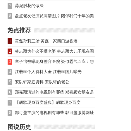
7
蒜泥肘花的做法
8
盘点老友记演员高清图片 陪伴我们十年的美
剧
热点推荐
1
黄磊孙莉三胎 黄磊一家四口游香港
2
林志颖为什么不晒老婆 林志颖大儿子现在图
片
3
章子怡被曝现身整容医院 疑似霸气回应：想
挨揍吱声
4
江若琳个人资料大全 江若琳图片曝光
5
安以轩家庭资料 安以轩的老公
6
郑嘉颖演过的电视剧有哪些 郑嘉颖女朋友是
谁
7
【胡歌现身百度盛典】胡歌现身百度
Moments营销盛典 带来现场花絮
8
郭可盈主演的电视剧有哪些 郭可盈微博网址
是什么
图说历史