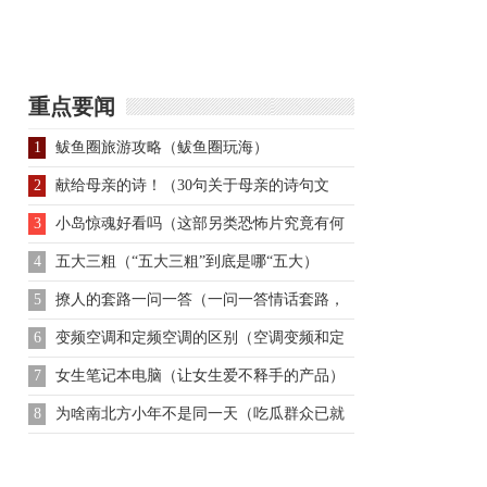
实的杨玉环是怎样的人
操究竟碍于什么原因而
不篡汉
重点要闻
1
鲅鱼圈旅游攻略（鲅鱼圈玩海）
2
献给母亲的诗！（30句关于母亲的诗句文
案！）
3
小岛惊魂好看吗（这部另类恐怖片究竟有何
魅力）
4
五大三粗（“五大三粗”到底是哪“五大）
5
撩人的套路一问一答（一问一答情话套路，
撩人超甜）
6
变频空调和定频空调的区别（空调变频和定
频的区别）
7
女生笔记本电脑（让女生爱不释手的产品）
8
为啥南北方小年不是同一天（吃瓜群众已就
位）