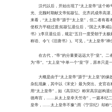
汉代以后，开始出现了“太上皇帝”这个
光、北魏时期献文帝拓跋弘、北齐武成帝高湛
来看，“太上皇帝”源于“太上皇”，但二者有
使权力平稳过渡;拓跋弘退位后，“国之大事咸以
书》);李旦退位后，规定“五日一度受朝于太
称诰、令”(《旧唐书》)。可见，“太上皇帝
在古代，“帝”的分量要远远大于“皇”。二
为“帝”。“太上皇”中单一个“皇”字，原本只
大概是由于“太上皇帝”源于“太上皇”的缘
杂乱现象，其中以《宋史》最为突出。史官在
用“太上皇帝”，如《高宗纪》称宋高宗赵构退
德寿宫，……从太上皇幸天竺寺”，一篇本纪
皇帝，……太上皇帝不豫”;而《宁宗纪》却称