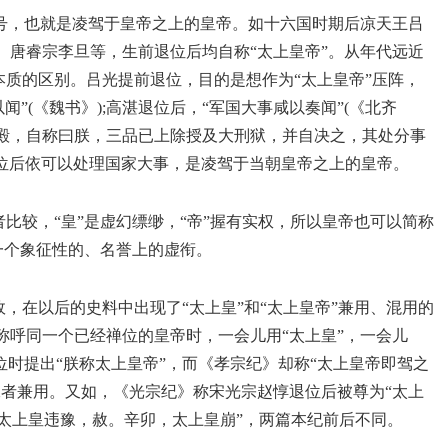
称号，也就是凌驾于皇帝之上的皇帝。如十六国时期后凉天王吕
、唐睿宗李旦等，生前退位后均自称“太上皇帝”。从年代远近
着本质的区别。吕光提前退位，目的是想作为“太上皇帝”压阵，
闻”(《魏书》);高湛退位后，“军国大事咸以奏闻”(《北齐
极殿，自称曰朕，三品已上除授及大刑狱，并自决之，其处分事
”禅位后依可以处理国家大事，是凌驾于当朝皇帝之上的皇帝。
者比较，“皇”是虚幻缥缈，“帝”握有实权，所以皇帝也可以简称
是一个象征性的、名誉上的虚衔。
故，在以后的史料中出现了“太上皇”和“太上皇帝”兼用、混用的
称呼同一个已经禅位的皇帝时，一会儿用“太上皇”，一会儿
位时提出“朕称太上皇帝”，而《孝宗纪》却称“太上皇帝即驾之
二者兼用。又如，《光宗纪》称宋光宗赵惇退位后被尊为“太上
“太上皇违豫，赦。辛卯，太上皇崩”，两篇本纪前后不同。