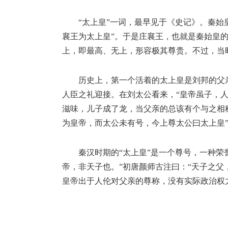
“太上皇”一词，最早见于《史记》。秦始
襄王为太上皇”。于是庄襄王，也就是秦始皇的
上，即最高、无上，形容极其尊贵。不过，当
历史上，第一个活着的太上皇是刘邦的父
人臣之礼迎接。在刘太公看来，“皇帝虽子，人
滋味，儿子成了龙，当父亲的总该有个与之相
为皇帝，而太公未有号，今上尊太公曰太上皇”
秦汉时期的“太上皇”是一个尊号，一种荣
帝，非天子也。”初唐颜师古注曰：“天子之父
皇帝出于人伦对父亲的尊称，没有实际政治权