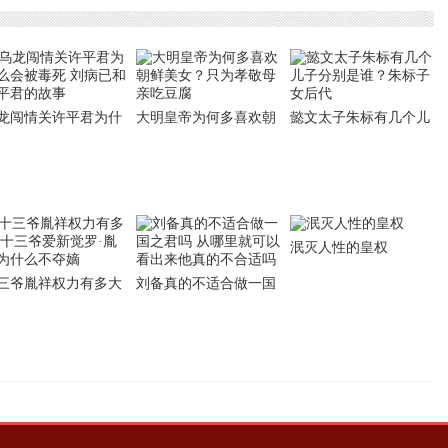
龙闯情关许平君为什
大明皇帝为何多喜欢朝
懿文太子朱标有几个儿
会被毒死 刘病已和许
鲜美女？只为孝敬母亲
子分别是谁？朱标子女
君的故事
吃豆腐
后代
泯灭人性的皇权
三爷胤祥权力有多大
刘备真的不适合做一国
三爷爱新觉罗·胤祥
之君吗 从哪里就可以看
什么不夺嫡
出来他真的不合适吗