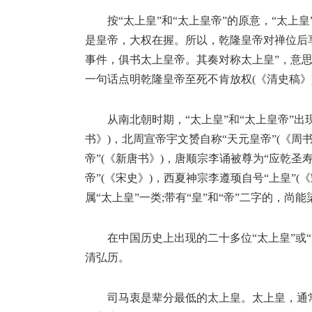
按“太上皇”和“太上皇帝”的原意，“太上
是皇帝，大权在握。所以，乾隆皇帝对禅位后
事件，俱书太上皇帝。其奏对称太上皇”，意思
一句话点明乾隆皇帝至死不肯放权(《清史稿》
从南北朝时期，“太上皇”和“太上皇帝”出
书》)，北周宣帝宇文赟自称“天元皇帝”(《周
帝”(《新唐书》)，唐顺宗李诵被尊为“应乾圣
帝”(《宋史》)，西夏神宗李遵顼自号“上皇”
属“太上皇”一类;带有“皇”和“帝”二字的，尚
在中国历史上出现的二十多位“太上皇”或
清弘历。
司马衷是辈分最低的太上皇。太上皇，通