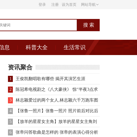
登录
注册
设为首页
网站导航
信息
科普大全
生活常识
资讯聚合
1
王俊凯翻唱歌有哪些 揭开其演艺生涯
2
陈冠希电视剧之《八大豪侠》 惊“半夜3点求
见最后一面”
3
林志颖爱过的两个女人,林志颖六千万跑车图
片
4
【张鲁一照片】张鲁一照片 照片前后对比后
者脸部更有轮廓了
5
【放羊的星星女主角】放羊的星星女主角刘
荷娜老公 棒球手和女明
6
张帝问答歌曲是怎样的 张帝的表演心得分析