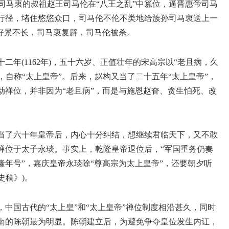
是司马衷的叔祖赵王司马伦在“八王之乱”中篡位，逼晋惠帝司马
行径，堵住悠悠众口，司马伦不伦不类地给族孙司马衷送上一
，好景不长，司马衷复辟，司马伦被杀。
二年(1162年)，五十六岁、正值壮年的宋高宗以“老且病，久
，自称“太上皇帝”。后来，赵构又当了二十五年“太上皇帝”，
动禅位，并非因为“老且病”，而是与施恩赵眘、贪生怕死、改
当了六十年皇帝后，内心十分纠结，想继续君临天下，又不敢
禅位于太子永琰。事实上，乾隆皇帝退位后，“军国重务仍奏
年号”，嘉庆皇帝永琰除“尊高宗为太上皇帝”，还要朝夕听
史稿》)。
中国古代的“太上皇”和“太上皇帝”禅位制度相沿甚久，同时
南的陈朝最为明显。陈朝建立后，为避免争夺皇位发生内讧，