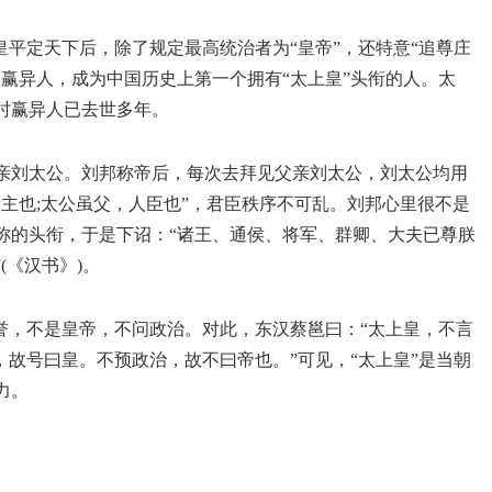
皇平定天下后，除了规定最高统治者为“皇帝”，还特意“追尊庄
赢异人，成为中国历史上第一个拥有“太上皇”头衔的人。太
时赢异人已去世多年。
亲刘太公。刘邦称帝后，每次去拜见父亲刘太公，刘太公均用
主也;太公虽父，人臣也”，君臣秩序不可乱。刘邦心里很不是
称的头衔，于是下诏：“诸王、通侯、将军、群卿、大夫已尊朕
(《汉书》)。
誉，不是皇帝，不问政治。对此，东汉蔡邕曰：“太上皇，不言
，故号曰皇。不预政治，故不曰帝也。”可见，“太上皇”是当朝
力。