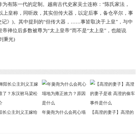
作为有陈一代的定制。越南古代史家吴士连称：“陈氏家法，
以上皇称，同听政，其实但传大器，以定后事，备仓卒尔，事
史记》)。其中提到的“但传大器，……事皆取决于上皇”，与中
皇帝禅位后多数被尊为“太上皇帝”而不是“太上皇”，也能说
刘秉光)
阳长公主刘义王嫁给
年羹尧为什么会死心塌
【高澄的妻子】高澄的
了？东汉驸马梁松简
地为雍正效力？原因是
妻子是谁 高澄的偷车事
什么
件是什么