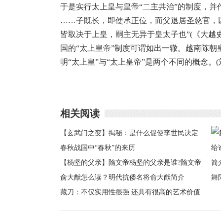
于是实行太上皇与皇帝“二主共治”的制度，并
……子既长，即使承正位，而父退居圣慈官，
皆取决于上皇，嗣主无异于皇太子也”(《大越
国的“太上皇帝”制度可谓如出一辙。越南陈朝
明“太上皇”与“太上皇帝”是两个不同的概念。(
相关阅读
【玄武门之变】揭秘：是什么促使李世民决定
发动玄武门之变
春秋战国中“春秋”的来历
【杨坚的父亲】隋文帝杨坚的父亲是谁?隋文帝
的父亲叫什么名字
俞大猷怎么读？明代抗倭名将俞大猷简介
舞
藏刀：不仅实用性很强 还具有很高的艺术价值
谁
介