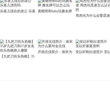
乐基儿现在的老公 乐基
黄晓明和baby玩撕名牌
周杰伦为什么会娶昆凌
儿漂亮吗
撕名牌可以怎么玩
周杰伦昆凌怎么认识的
开禧北伐简介：南宋为
安以轩刚出道照片 安
【九把刀街头热吻】35
什么要对金北伐
轩家庭资料
岁九把刀和27岁女友街
头热吻路人傻眼