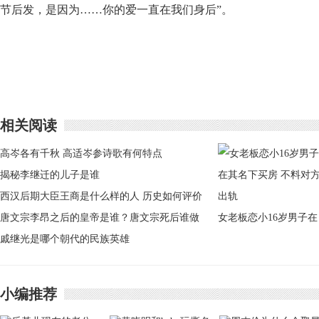
节后发，是因为……你的爱一直在我们身后”。
相关阅读
高岑各有千秋 高适岑参诗歌有何特点
揭秘李继迁的儿子是谁
西汉后期大臣王商是什么样的人 历史如何评价
王商
唐文宗李昂之后的皇帝是谁？唐文宗死后谁做
女老板恋小16岁男子在
皇帝
戚继光是哪个朝代的民族英雄
其名下买房 不料对方
轨
小编推荐