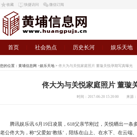
收藏
快捷访问
微信订阅
首页
社会热点
历史长河
娱乐天地
您的位置：
黄埔信息网
>
娱乐天地
>
佟大为与关悦家庭照片 董璇关悦孕期写真曝光
佟大为与关悦家庭照片 董璇
时间：2017-06-20 15:20:00
来源
腾讯娱乐讯 6月19日凌晨，618父亲节刚过，关悦晒出一
老公佟大为，称“父爱如‘教练’，陪练在山上、在水下、在云端