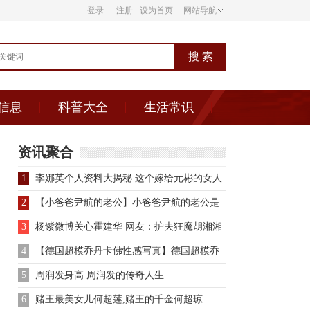
登录
注册
设为首页
网站导航
信息
科普大全
生活常识
资讯聚合
1
李娜英个人资料大揭秘 这个嫁给元彬的女人
到底是谁？
2
【小爸爸尹航的老公】小爸爸尹航的老公是
谁 图揭演员尹航个人资
3
杨紫微博关心霍建华 网友：护夫狂魔胡湘湘
4
【德国超模乔丹卡佛性感写真】德国超模乔
丹卡佛性感写真图片大全
5
周润发身高 周润发的传奇人生
6
赌王最美女儿何超莲,赌王的千金何超琼