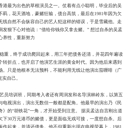
香港最为出色的草根演员之一。仗着有点小聪明，毕业后的吴
羁，花天酒地，豪赌狂输，债台高筑，最后在1981年因为欠
的无线自然不会纵容自己的艺人犯这样的错误，于是雪藏他。走
发狠下心对他说：“借给你钱你又拿去赌。” 想过自杀的吴孟
心养性，重新努力
而稳重，终于成功爬回起来，用三年把债务还清，并花四年遍读
个转折点，也开启了他演艺生涯的黄金时代。因为他后来遇到
场。只是他根本无法预料，不能利用无线让他演出茄喱啡（广
充实自己。
视的艺员培训班，同期考入者还有周润发和名导演林岭东，以第五
参与电视演出，演出无数但一般都是配角。他最早的演出乃《民
奇》的“胡铁花”一角，才开始受到注意。 据吴孟达自言刚出道
仅欠下30万元港币的赌债，更是面临无戏可接，一度想自杀。后
作起来，并清还债务。他不但重新出现在电视荧幕上，1981