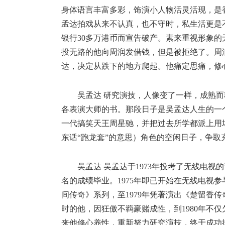
身体语言丰富多彩，饰演小人物活灵活现，是
孟达拍戏从来不认真，也不守时，私生活更是不
银行30多万港币而宣告破产。素来重视形象
投无路的他向周润发借钱，但是被拒绝了。周润
达，决定从跌下的地方爬起。他痛定思痛，修
吴孟达 研究演技，人像变了一样，成熟
各表演大师的书。那段日子是吴孟达人生的一
一代搞笑天王周星驰，并把过去所学都派上用
东话“跑龙套”的意思）角色的空闲日子，争取
吴孟达 吴孟达于1973年投考了无线电
名的成绩毕业。1975年即已开始在无线电视
间传奇》系列，至1979年凭著演出《楚留香传
时的他，因狂傲不羁豪赌成性，到1980年不
来他修心养性，重新努力研究演技，终于成功振