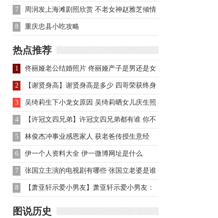
7
周润发上海滩剧照欣赏 不老女神赵雅芝倾情
演绎民国传奇
8
重庆忠县小吃攻略
热点推荐
1
佟丽娅老公结婚照片 佟丽娅产子是男还是女
2
【谢贤身高】谢贤身高是多少 四哥荣获终身
成就奖
3
吴绮莉生下小龙女原因 吴绮莉晒女儿庆生照
4
【许冠文四兄弟】许冠文四兄弟都有谁 你不
可不知的影视传奇
5
林俊杰冲事业感恩家人 获老爸传授生意经
6
伊一个人资料大全 伊一微博网址是什么
7
张国立主演的电视剧有哪些 张国立老婆是谁
8
【萧亚轩示爱小男友】萧亚轩示爱小男友：
睡觉都在我身边
图说历史