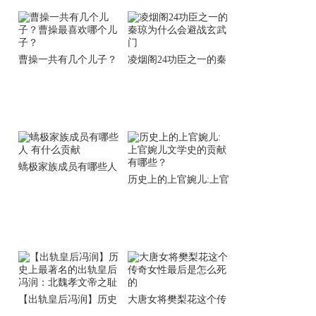
曹操一共有几个儿子？
凌烟阁24功臣之一的秦
曹操最喜欢哪个儿子？
琼为什么会避战玄武门
蟜极家族成员有哪些人
历史上的上官婉儿:上官
有什么贡献
婉儿文学史的贡献有哪
些？
【出轨皇后冯润】历史
大唐女将樊梨花这个传