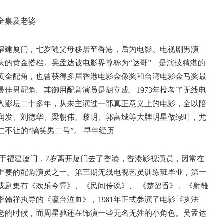
生于福建厦门，七岁随父母移居至香港，后为电影、电视剧男演
头的黄金搭档。吴孟达被电影界尊称为“达哥”，是演技精湛的
黄金配角，也曾获得多届香港电影金像奖和台湾电影金马奖最
佳男配角。其御用配音演员是胡立成。1973年投考了无线电
入影坛二十多年，从未主演过一部真正意义上的电影，全以陪
润发、刘德华、梁朝伟、黎明、郭富城等大牌明星做绿叶，尤
不让的“搞笑男二号”。 早年经历
生于福建厦门，7岁离开厦门去了香港，香港影视演员，因常在
重要的配角演员之一。第三期无线电视艺员训练班毕业，第一
或剧集有《欢乐今霄》、《民间传说》、 《楚留香》、《射雕
李翰祥执导的《瀛台泣血》，1981年正式参演了电影《执法
老的时候，而周星驰还在饰演一些无名无姓的小角色。吴孟达