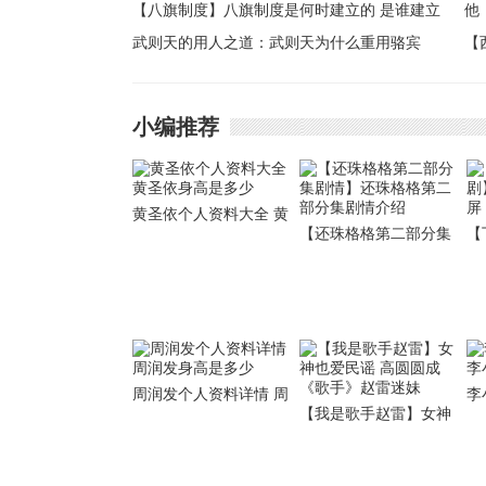
【八旗制度】八旗制度是何时建立的 是谁建立
了八旗制度
武则天的用人之道：武则天为什么重用骆宾
【
王？
西
么
小编推荐
黄圣依个人资料大全 黄
【还珠格格第二部分集
【
圣依身高是多少
剧情】还珠格格第二部
丁
分集剧情介绍
半
周润发个人资料详情 周
李
【我是歌手赵雷】女神
润发身高是多少
小
也爱民谣 高圆圆成《歌
手》赵雷迷妹