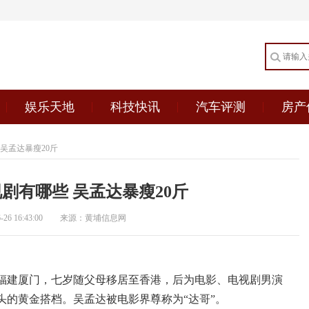
娱乐天地
科技快讯
汽车评测
房产
吴孟达暴瘦20斤
剧有哪些 吴孟达暴瘦20斤
6 16:43:00
来源：黄埔信息网
生于福建厦门，七岁随父母移居至香港，后为电影、电视剧男演
头的黄金搭档。吴孟达被电影界尊称为“达哥”。