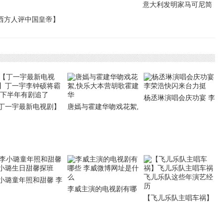
历史事件介绍
意大利发明家马可尼简
西方人评中国皇帝】
介 马可尼的成就是什么
方人评中国皇帝 为什
认为千古一帝是他
杨丞琳演唱会庆功宴 李
丁一宇最新电视剧】
唐嫣与霍建华吻戏花絮,
荣浩快闪来台力挺
一宇李钟硕将霸屏 下
快乐大本营胡歌霍建华
年有剧追了
小璐童年照和甜馨 李
李威主演的电视剧有哪
璐生日甜馨探班
【飞儿乐队主唱车祸】
些 李威微博网址是什么
飞儿乐队主唱车祸 飞儿