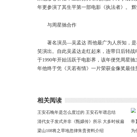
年更参演了其生平第一部电影《执法者》。 辉
与周星驰合作
著名演员—吴孟达 而他最广为人所知，是
笑演出。自此吴孟达走红起来，连带日后转战
于1990年开始活跃于电影界，该年便凭周星驰
年他终于凭《天若有情》一片荣获金像奖最佳
相关阅读
王安石晚年是怎么度过的 王安石年谱总结
清代女子发式并非《甄嬛传》所示 大多时候扁
塌塌
梁山108将之旱地忽律朱贵资料介绍