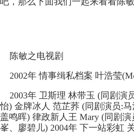
吧，那么下面我们一起来看看陈
陈敏之电视剧
2002年 情事缉私档案 叶浩莹(Mon
2003年 卫斯理 林带玉 (同剧
怡) 金牌冰人 范芷荞 (同剧演员
盖鸣晖) 律政新人王 Mary (同
峯、廖碧儿) 2004年 下一站彩虹 关