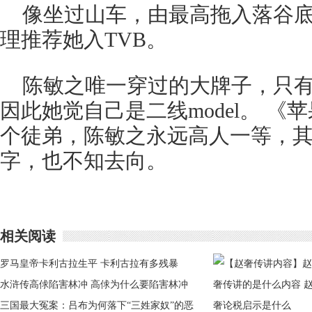
像坐过山车，由最高拖入落谷
理推荐她入TVB。
陈敏之唯一穿过的大牌子，只有
因此她觉自己是二线model。 《
个徒弟，陈敏之永远高人一等，
字，也不知去向。
相关阅读
罗马皇帝卡利古拉生平 卡利古拉有多残暴
水浒传高俅陷害林冲 高俅为什么要陷害林冲
三国最大冤案：吕布为何落下“三姓家奴”的恶