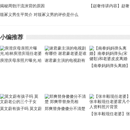
名
揭秘周勃汗流浃背的原因
【赵奢传讲内容】赵奢
筱冢义男生平简介 对筱冢义男的评价是什么
传讲的是什么内容 赵
论税启示是什么
小编推荐
庾澄庆母亲照片曝光,哈
谢君豪主演的电视剧有
【南拳妈妈弹头离婚】
林庾澄庆现任老婆
哪些 谢君豪老婆是谁
南拳妈妈弹头(宋健彰)
和老婆皮皮离婚
莫文蔚有孩子吗 莫文蔚
郑爽替身傻傻分不清楚
【张丰毅现任老婆】张
老公的三个子女
郑爽带替身亮相
丰毅现任老婆霍凡个人