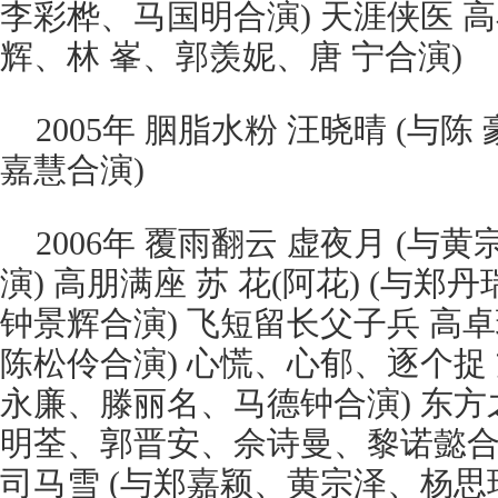
李彩桦、马国明合演) 天涯侠医 高小柔
辉、林 峯、郭羡妮、唐 宁合演)
2005年 胭脂水粉 汪晓晴 (与
嘉慧合演)
2006年 覆雨翻云 虚夜月 (与
演) 高朋满座 苏 花(阿花) (与
钟景辉合演) 飞短留长父子兵 高卓琪(
陈松伶合演) 心慌、心郁、逐个捉 方敏妤
永廉、滕丽名、马德钟合演) 东方之珠 
明荃、郭晋安、佘诗曼、黎诺懿合演) 
司马雪 (与郑嘉颖、黄宗泽、杨思