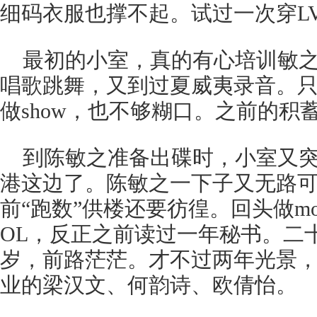
细码衣服也撑不起。试过一次穿L
最初的小室，真的有心培训敏
唱歌跳舞，又到过夏威夷录音。
做show，也不够糊口。之前的积
到陈敏之准备出碟时，小室又
港这边了。陈敏之一下子又无路
前“跑数”供楼还要彷徨。回头做mo
OL，反正之前读过一年秘书。二
岁，前路茫茫。才不过两年光景
业的梁汉文、何韵诗、欧倩怡。