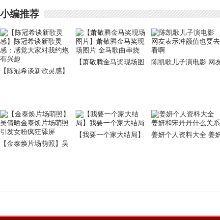
小编推荐
【萧敬腾金马奖现场图
陈凯歌儿子演电影 网
【陈冠希谈新歌灵感】
片】萧敬腾金马奖现场
表示冲颜值也要去看啊
陈冠希谈新歌灵感：感
图片 金马歌曲串烧
觉大家对我约炮有兴趣
【我要一个家大结局】
姜妍个人资料大全 姜
【金泰焕片场萌照】吴
我要一个家大结局
和宋丹丹什么关系
倩晒金泰焕片场萌照 引
发女粉疯狂舔屏