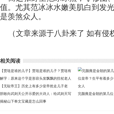
值。尤其范冰冰水嫩美肌白到发
是羡煞众人。
（文章来源于八卦来了 如有侵
相关阅读
【贾琏是谁的儿子】贾琏是谁的儿子？贾琏有
没有私吞黛玉的家产
解字：原来这个字是形容头发飘飘的拄杖老人
【无耻帝王】历史上有多少皇帝抢走儿子老
婆？五大最无耻帝王
胆敢向武则天公开示爱的大诗人：给武则天写
完颜雍是金朝的第几位
情诗
揭秘山下奉文宝藏是怎么回事
皇帝？生平有着多少女
人