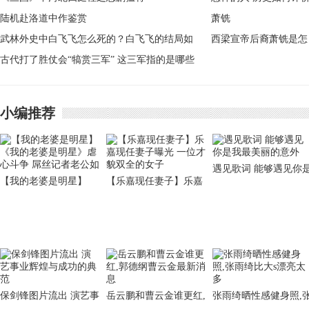
&mdash;&mdash;高览
陆机赴洛道中作鉴赏
武林外史中白飞飞怎么死的？白飞飞的结局如
西梁宣帝后裔萧铣是怎
何
古代打了胜仗会“犒赏三军” 这三军指的是哪些
样的人 历史如何评价
人
铣
小编推荐
遇见歌词 能够遇见你
【我的老婆是明星】
【乐嘉现任妻子】乐嘉
我最美丽的意外
《我的老婆是明星》虐
现任妻子曝光 一位才貌
心斗争 屌丝记者老公如
双全的女子
保剑锋图片流出 演艺事
岳云鹏和曹云金谁更红,
张雨绮晒性感健身照,