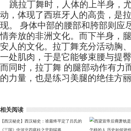
跳拉丁舞时，人体的上半身，
动，体现了西班牙人的高贵，是
现。 身体中部的腰部和胯部则应
情奔放的非洲文化。而下半身，
安人的文化。拉丁舞充分活动胸
一处肌肉，于是它能够束腰与提
而同时，拉丁舞 的腿部动作有力
的力量，也是练习美腿的绝佳方
相关阅读
【西汉秘史】西汉秘史：谁最终平定了吕氏的
叛乱
《三国》中河北四庭柱之悲剧猛将