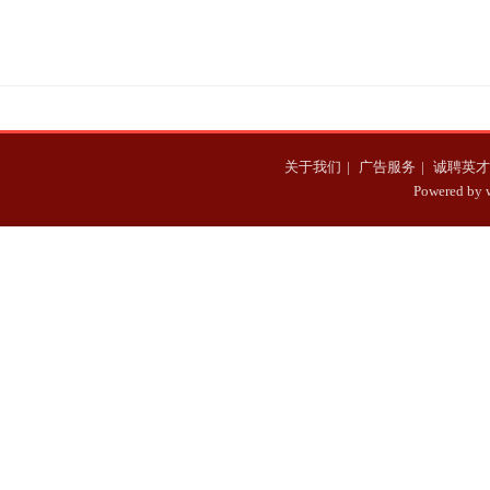
业辉煌与成功的典范
郭德纲曹云金最新消息
雨绮比大s漂亮太多
关于我们
|
广告服务
|
诚聘英才
Powered b