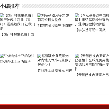
小编推荐
刘萌萌图片曝光 刘萌萌
【李弘基开通中国微
资料大盘点
【国产神魄主题曲】国
博】李弘基应粉丝邀约
产神魄主题曲《誓约》
开通中国微博晒帅照
震撼着我们 让我们走
红烧肉炖土豆的做法
赵丽颖全身照曝光 对内
【安德烈皮吉斯宣布已
地人气小花旦你了解多
变性】全球最美男模安
少？
德烈皮吉斯宣布已变性