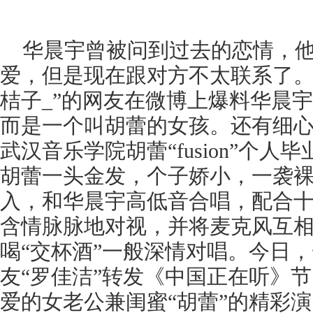
华晨宇曾被问到过去的恋情，
爱，但是现在跟对方不太联系了。
桔子_”的网友在微博上爆料华晨
而是一个叫胡蕾的女孩。还有细
武汉音乐学院胡蕾“fusion”个
胡蕾一头金发，个子娇小，一袭
入，和华晨宇高低音合唱，配合
含情脉脉地对视，并将麦克风互
喝“交杯酒”一般深情对唱。今日
友“罗佳洁”转发《中国正在听》节
爱的女老公兼闺蜜“胡蕾”的精彩演