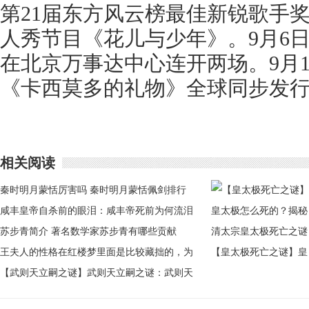
第21届东方风云榜最佳新锐歌手
人秀节目《花儿与少年》。9月6日
在北京万事达中心连开两场。9月
《卡西莫多的礼物》全球同步发
相关阅读
秦时明月蒙恬厉害吗 秦时明月蒙恬佩剑排行
咸丰皇帝自杀前的眼泪：咸丰帝死前为何流泪
苏步青简介 著名数学家苏步青有哪些贡献
王夫人的性格在红楼梦里面是比较藏拙的，为
【皇太极死亡之谜】皇
什么这么说呢
【武则天立嗣之谜】武则天立嗣之谜：武则天
太极怎么死的？揭秘清
最想让谁继位
太宗皇太极死亡之谜