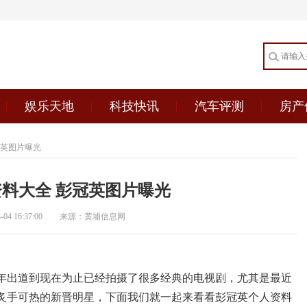
娱乐天地
科技快讯
汽车评测
房产
冠英图片曝光
料大全 彭冠英图片曝光
4 16:37:00
来源：黄埔信息网
9年出道到现在为止已经拍摄了很多经典的电视剧，尤其是最近
炙手可热的新晋明星，下面我们就一起来看看彭冠英个人资料