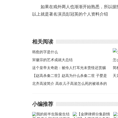
如果在戏外两人也渐渐开始熟悉，所以据
以上就是著名演员彭冠英的个人资料介绍
相关阅读
韩愈的字是什么
宋徽宗的艺术成就大总结
这个皇帝太奇葩：被伶人打耳光未责怪还赏赐
【赵高杀秦二世】赵高为什么杀秦二世 子婴是
天
怎么能杀死赵高
北齐高浚简介 高欢儿子高浚怎么死的被谁杀的
么
析
小编推荐