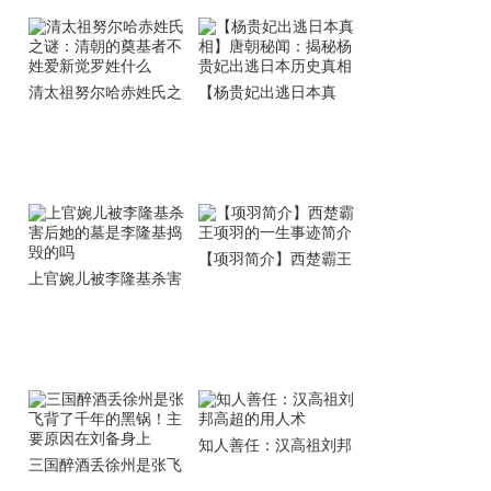
清太祖努尔哈赤姓氏之
【杨贵妃出逃日本真
谜：清朝的奠基者不姓
相】唐朝秘闻：揭秘杨
爱新觉罗姓什么
贵妃出逃日本历史真相
【项羽简介】西楚霸王
上官婉儿被李隆基杀害
项羽的一生事迹简介
后她的墓是李隆基捣毁
的吗
知人善任：汉高祖刘邦
三国醉酒丢徐州是张飞
高超的用人术