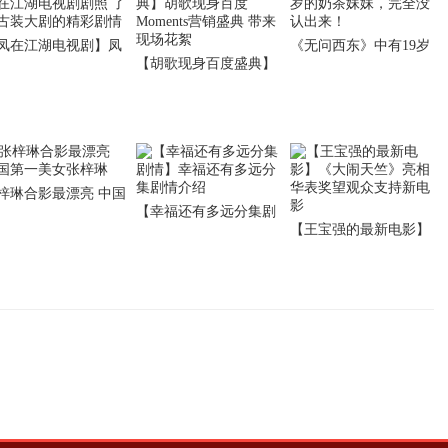
凤在江湖电视剧】凤
《无问西东》中有19岁
【胡歌现身百度盛典】
江湖电视剧剧照 了解
的奶茶妹妹，完全没认
胡歌现身百度Moments
装大剧的精彩剧情
出来！
营销盛典 带来现场花絮
梓琳合影最漂亮 中国
【幸福还有多远分集剧
一美女张梓琳
【王宝强的最新电影】
情】幸福还有多远分集
《大闹天竺》亮相华表
剧情介绍
奖望观众支持新电影