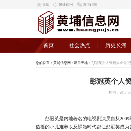
收藏
快捷访问
微信订阅
首页
社会热点
历史长河
您的位置：
黄埔信息网
>
娱乐天地
>
彭冠英个人资料大全 彭
彭冠英个人资
时间：2017-08-0
彭冠英是内地著名的电视剧演员自从200
热播的小儿难养以及裸婚时代都让彭冠英成为