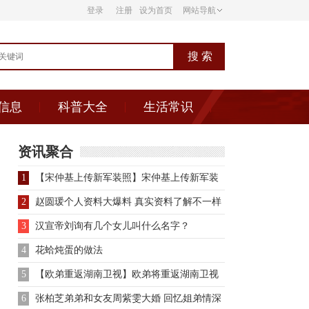
登录
注册
设为首页
网站导航
信息
科普大全
生活常识
资讯聚合
1
【宋仲基上传新军装照】宋仲基上传新军装
照感谢粉丝支持
2
赵圆瑗个人资料大爆料 真实资料了解不一样
的赵圆瑗
3
汉宣帝刘询有几个女儿叫什么名字？
4
花蛤炖蛋的做法
5
【欧弟重返湖南卫视】欧弟将重返湖南卫视
《天天向上》欧弟是回
6
张柏芝弟弟和女友周紫雯大婚 回忆姐弟情深