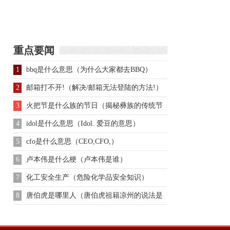
背了千年的黑锅！主要
原因在刘备身上
重点要闻
1
bbq是什么意思（为什么大家都去BBQ）
2
邮箱打不开!（解决/邮箱无法登陆的方法!）
3
火把节是什么族的节日（揭秘彝族的传统节
日火把节的来历是什么）
4
idol是什么意思（Idol. 爱豆的意思）
5
cfo是什么意思（CEO,CFO,）
6
卢本伟是什么梗（卢本伟是谁）
7
化工安全生产（危险化学品安全知识）
8
唐伯虎是哪里人（唐伯虎祖籍凉州的说法是
怎么来的？）