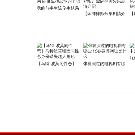
我的前半生陈俊生结局
【金牌律师分集剧情介
【
陈俊生和凌玲的下场
绍】金牌律师分集剧情
在
介绍
古
张
【马特·波莫同性恋】
张睿演过的电视剧有哪
第
马特波莫曝因同性恋身
些 张睿微博网址是什么
份错失超人角色