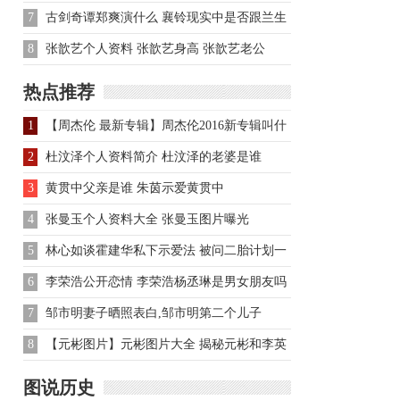
张柏芝不禁落泪
7
古剑奇谭郑爽演什么 襄铃现实中是否跟兰生
在一起
8
张歆艺个人资料 张歆艺身高 张歆艺老公
热点推荐
1
【周杰伦 最新专辑】周杰伦2016新专辑叫什
么名字
2
杜汶泽个人资料简介 杜汶泽的老婆是谁
3
黄贯中父亲是谁 朱茵示爱黄贯中
4
张曼玉个人资料大全 张曼玉图片曝光
5
林心如谈霍建华私下示爱法 被问二胎计划一
直傻笑
6
李荣浩公开恋情 李荣浩杨丞琳是男女朋友吗
7
邹市明妻子晒照表白,邹市明第二个儿子
8
【元彬图片】元彬图片大全 揭秘元彬和李英
娜的爱情史
图说历史