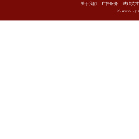
关于我们
|
广告服务
|
诚聘英才
Powered b