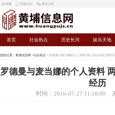
收藏
快捷访问
微信订阅
首页
社会热点
历史长河
娱乐天地
您的位置：
黄埔信息网
>
社会热点
>
罗德曼与麦当娜的个人资料 两人的运动生涯和演
罗德曼与麦当娜的个人资料 
经历
时间：2016-07-27 11:18:00