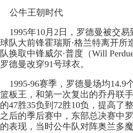
公牛王朝时代
1995年10月2日，罗德曼被
球队大前锋霍瑞斯·格兰特离开所
队换取中锋威尔·普度（Will Per
罗德曼改穿91号球衣。
1995-96赛季，罗德曼场均14
篮板王，和第一次复出的乔丹联
的47胜35负到72胜10负，提高
之后的季后赛中，东部总决赛中
的表现，当时公牛队对阵奥兰多