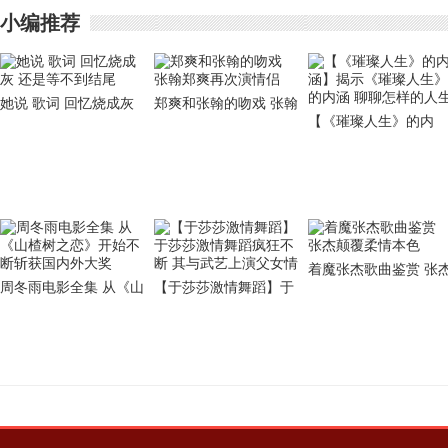
小编推荐
她说 歌词 回忆烧成灰
郑爽和张翰的吻戏 张翰
【《璀璨人生》的内
还是等不到结尾
郑爽再次演情侣
涵】揭示《璀璨人生》
的内涵 聊聊怎样的人
着魔张杰歌曲鉴赏 张
周冬雨电影全集 从《山
【于莎莎激情舞蹈】于
颠覆柔情本色
楂树之恋》开始不断斩
莎莎激情舞蹈疯狂不断
获国内外大奖
其与武艺上演父女情