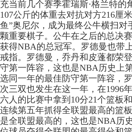
充当前几个赛季霍瑞斯·格兰特的角
107公斤的体重去对抗对方216厘米
鱼”奥尼尔，成为最终公牛横扫对
颗重要棋子。公牛在之后的总决
获得NBA的总冠军。罗德曼也带
戒指。罗德曼，乔丹和皮蓬都荣
守第一阵容，这也是NBA历史上
选同一年的最佳防守第一阵容，
次三双也发生在这一年，在1996年
六人的比赛中拿到10分21个篮板
连续第五年抓得全联盟最高的篮
是全联盟最高的，这也是NBA历
位球员夺得全联盟的最高得分和篮板