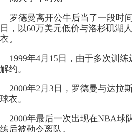
罗德曼离开公牛后当了一段时间的
日，以60万美元低价与洛杉矶湖人
衣。
1999年4月15日，由于多次
解约。
2000年2月3日，罗德曼与达拉
球衣。
2000年最后一次出现在NBA
练后被勒令离队。