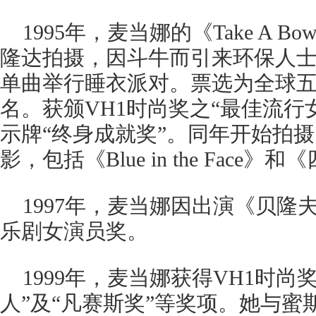
1995年，麦当娜的《Take A
隆达拍摄，因斗牛而引来环保人士抗议。为
单曲举行睡衣派对。票选为全球
名。获颁VH1时尚奖之“最佳流行
示牌“终身成就奖”。同年开始拍
影，包括《Blue in the Face
1997年，麦当娜因出演《贝隆
乐剧女演员奖。
1999年，麦当娜获得VH1时尚
人”及“凡赛斯奖”等奖项。她与