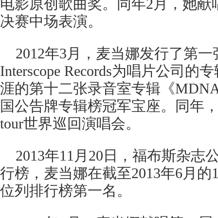
电影原创歌曲奖。同年2月，她献唱
决赛中场表演。
2012年3月，麦当娜发行了第一张以L
Interscope Records为唱片
涯的第十二张录音室专辑《MDN
国公告牌专辑榜冠军宝座。同年，
tour世界巡回演唱会。
2013年11月20日，福布斯杂
行榜，麦当娜在截至2013年6月的1
位列排行榜第一名。