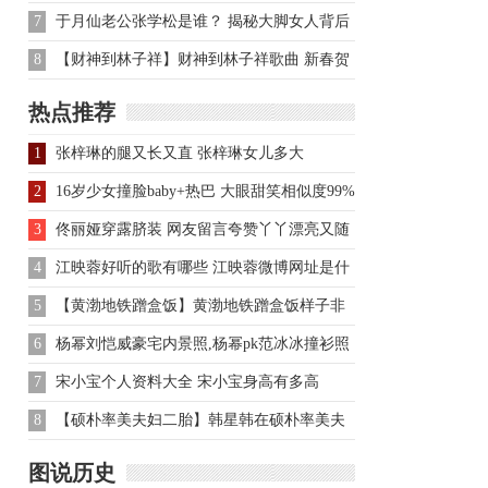
大胜 玉米自嘲:比不过球
7
于月仙老公张学松是谁？ 揭秘大脚女人背后
的男人
8
【财神到林子祥】财神到林子祥歌曲 新春贺
喜经典金曲
热点推荐
1
张梓琳的腿又长又直 张梓琳女儿多大
2
16岁少女撞脸baby+热巴 大眼甜笑相似度99%
3
佟丽娅穿露脐装 网友留言夸赞丫丫漂亮又随
和马甲线超诱人
4
江映蓉好听的歌有哪些 江映蓉微博网址是什
么
5
【黄渤地铁蹭盒饭】黄渤地铁蹭盒饭样子非
常搞笑
6
杨幂刘恺威豪宅内景照,杨幂pk范冰冰撞衫照
7
宋小宝个人资料大全 宋小宝身高有多高
8
【硕朴率美夫妇二胎】韩星韩在硕朴率美夫
妇怀二胎 大女儿刚1岁
图说历史