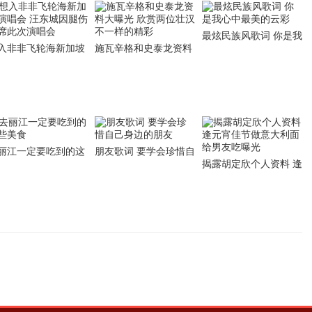
最炫民族风歌词 你是我
入非非飞轮海新加坡
施瓦辛格和史泰龙资料
心中最美的云彩
唱会 汪东城因腿伤缺
大曝光 欣赏两位壮汉不
此次演唱会
一样的精彩
丽江一定要吃到的这
朋友歌词 要学会珍惜自
揭露胡定欣个人资料 逢
美食
己身边的朋友
元宵佳节做意大利面给
男友吃曝光