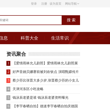
登录
注册
设为首页
网站导航
信息
科普大全
生活常识
资讯聚合
1
【爱情雨林允儿剧照】爱情雨林允儿剧照展
示 她被戏称为会笑的没
2
好声音姚贝娜赛前被刘欢钦点 演唱甄嬛传片
头曲红颜劫
3
蔡少芬比张晋大多少岁,张晋蔡少芬的小女儿
4
天津河东区小吃攻略
5
钱泳辰老婆是谁 钱泳辰老婆资料曝光
6
【李宇春晒自拍】德迷李宇春晒自拍庆德国