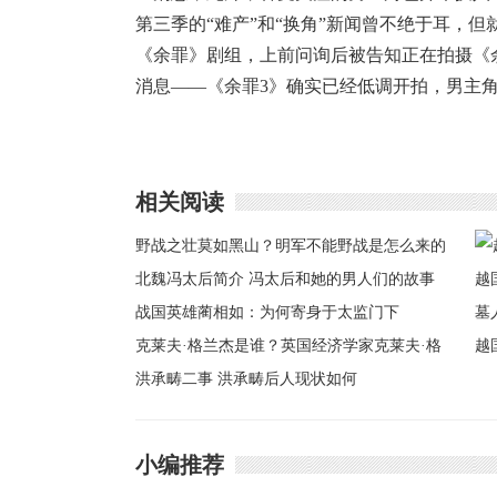
第三季的“难产”和“换角”新闻曾不绝于耳，
《余罪》剧组，上前问询后被告知正在拍摄《
消息——《余罪3》确实已经低调开拍，男主
相关阅读
野战之壮莫如黑山？明军不能野战是怎么来的
北魏冯太后简介 冯太后和她的男人们的故事
战国英雄蔺相如：为何寄身于太监门下
克莱夫·格兰杰是谁？英国经济学家克莱夫·格
越
兰杰简介
洪承畴二事 洪承畴后人现状如何
国
人
小编推荐