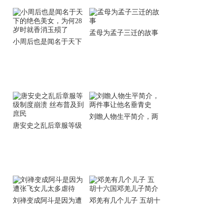
孟母为孟子三迁的故事
小周后也是闻名于天下
的绝色美女，为何28岁
时就香消玉殒了
刘瞻人物生平简介，两
唐安史之乱后章服等级
件事让他名垂青史
制度崩溃 丝布普及到庶
民
刘禅变成阿斗是因为遭
邓羌有几个儿子 五胡十
张飞女儿太多虐待
六国邓羌儿子简介