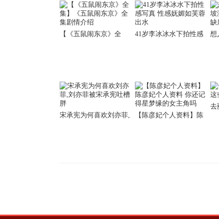
【《五鼠闹东京》全
41岁李冰冰水下拍性感
想
集】《五鼠闹东京》全
写真 性感妩媚如芙蓉出
演
集剧情介绍
水
席
去
宋承宪为何喜欢刘亦菲,
【陈彦妃个人资料】陈
些
刘亦菲被宋承宪吐槽胖
彦妃个人资料 你还记得
星梦缘的女主角吗