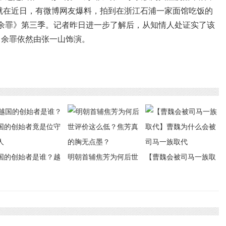
但就在近日，有微博网友爆料，拍到在浙江石浦一家面馆吃饭的
余罪》第三季。记者昨日进一步了解后，从知情人处证实了该
角余罪依然由张一山饰演。
国的创始者是谁？越
明朝首辅焦芳为何后世
【曹魏会被司马一族取
的创始者竟是位守墓
评价这么低？焦芳真的
代】曹魏为什么会被司
胸无点墨？
马一族取代