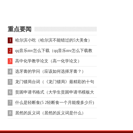
重点要闻
1
哈尔滨小吃（哈尔滨不能错过的5大美食）
2
qq音乐mv怎么下载（qq音乐mv怎么下载教
程）
3
高中化学教学论文（高一化学论文）
4
选牙膏的学问（应该如何选择牙膏？）
5
龙门镖局台词（《龙门镖局》最精彩的十句
话）
6
贫困申请书格式（大学生贫困申请书模板大
全）
7
什么是轻断食(5 2轻断食一个月能瘦多少斤)
8
居然的反义词（居然的反义词是什么）