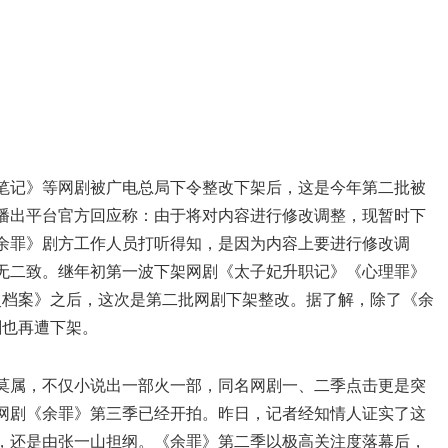
笔记》等网剧被广电总局下令整改下架后，这是今年第二批被
播出平台官方回应称：由于将对内容进行修改调整，现暂时下
余罪》剧方工作人员打听得知，是因为内容上要进行修改调
无二致。继年初第一波下架网剧《太子妃升职记》《心理罪》
灵档案》之后，这次是第二批网剧下架整改。据了解，除了《余
剧也再遭下架。
莫属，不仅小说出一部火一部，同名网剧一、二季点击更是突
料网剧《余罪》第三季已经开拍。昨日，记者经知情人证实了这
，还是由张一山担纲。《余罪》第二季以极高关注度落幕后，