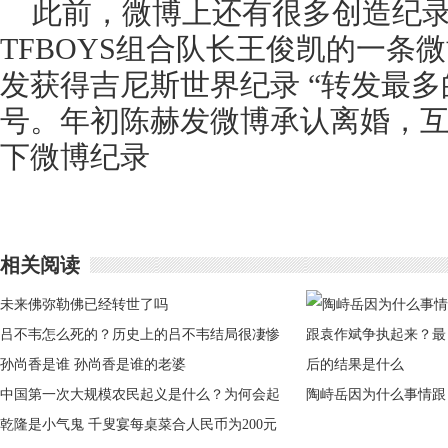
此前，微博上还有很多创造纪录
TFBOYS组合队长王俊凯的一条微博，
发获得吉尼斯世界纪录 “转发最
号。年初陈赫发微博承认离婚，
下微博纪录
相关阅读
未来佛弥勒佛已经转世了吗
吕不韦怎么死的？历史上的吕不韦结局很凄惨
孙尚香是谁 孙尚香是谁的老婆
中国第一次大规模农民起义是什么？为何会起
陶峙岳因为什么事情跟
义
乾隆是小气鬼 千叟宴每桌菜合人民币为200元
袁作斌争执起来？最后