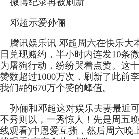
邓超示爱孙俪
腾讯娱乐讯 邓超周六在快乐大本
日兑现赌约，半小时内连发10条
为屠狗行动，纷纷哭着点赞。这十
赞数超过1000万次，刷新了此前
我们#的670万个赞的峰值。
孙俪和邓超这对娱乐夫妻最近
不秀则以，一秀惊人！先是周五晚
线观看)中恩爱互撕，然后周六晚