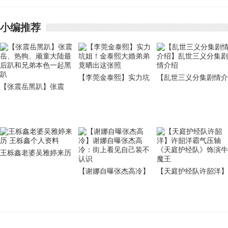
的结果是什么
小编推荐
【李莞金泰熙】实力坑
【乱世三义分集剧情介
【张震岳黑趴】张震
姐！金泰熙大婚弟弟竟
绍】乱世三义分集剧情
岳、热狗、顽童大陆最
晒出这张照
介绍
后趴和兄弟本色一起黑
趴
王栎鑫老婆吴雅婷来历
王栎鑫个人资料
【谢娜自曝张杰高冷】
【天庭护经队许韶洋】
谢娜自曝张杰高冷：街
许韶洋霸气压轴 《天
上看见自己装不认识
护经队》饰演牛魔王